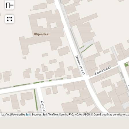
−
Leaflet
|
Powered by
Esri
| Sources: Esri, TomTom, Garmin, FAO, NOAA, USGS, © OpenStreetMap contributors,