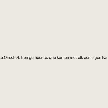
a
f
b
e
e
l
d
i
e Oirschot. Eén gemeente, drie kernen met elk een eigen kara
n
g
B
i
j
J
u