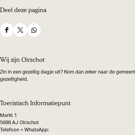
Deel deze pagina
D
D
D
e
e
e
e
e
e
Wij zijn Oirschot
l
l
l
d
d
d
Zin in een gezellig dagje uit? Kom dan zeker naar de gemeent
gezelligheid.
e
e
e
z
z
z
e
e
e
Toeristisch Informatiepunt
p
p
p
Markt 1
a
a
a
5688 AJ Oirschot
g
g
g
Telefoon + WhatsApp:
i
i
i