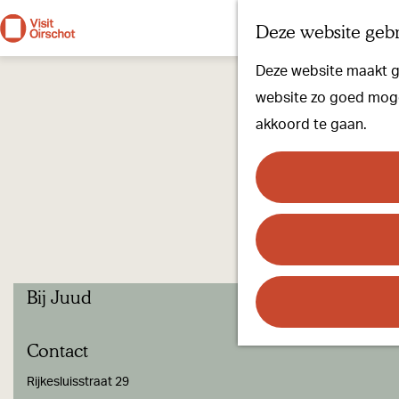
Deze website gebr
G
Deze website maakt ge
a
website zo goed mogel
n
akkoord te gaan.
a
a
r
d
e
h
Bij Juud
o
m
Contact
e
p
Rijkesluisstraat 29