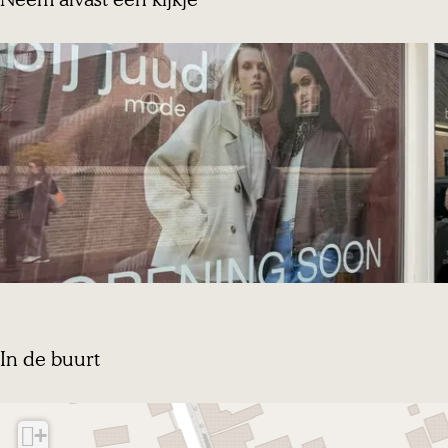
d
In de buurt
+