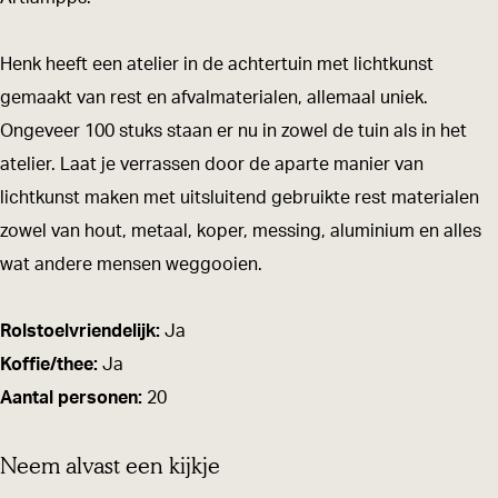
v
n
n
a
v
H
Henk heeft een atelier in de achtertuin met lichtkunst
n
a
e
gemaakt van rest en afvalmaterialen, allemaal uniek.
H
n
n
Ongeveer 100 stuks staan er nu in zowel de tuin als in het
e
H
k
atelier. Laat je verrassen door de aparte manier van
n
e
&
lichtkunst maken met uitsluitend gebruikte rest materialen
k
n
d
zowel van hout, metaal, koper, messing, aluminium en alles
&
k
u
wat andere mensen weggooien.
d
&
u
u
d
r
Rolstoelvriendelijk:
Ja
u
u
z
Koffie/thee:
Ja
r
u
a
Aantal personen:
20
z
r
a
a
z
m
Neem alvast een kijkje
a
a
a