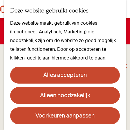
Onze dorpen
K
Z
Deze website gebruikt cookies
Onze winkels
a
o
M
G
Kunst & Cultuur
Deze website maakt gebruik van cookies
a
e
e
a
Sorry, deze locatie is niet meer beschikbaar. Bekijk het
actuele
Ons Kloosterpad
(Functioneel, Analytisch, Marketing) die
r
k
n
n
aanbod
voor de beschikbare opties.
noodzakelijk zijn om de website zo goed mogelijk
t
e
u
a
Plan je bezoek
te laten functioneren. Door op accepteren te
n
a
Overnachten
klikken, geef je aan hiermee akkoord te gaan.
r
Toeristisch Informatiepunt
d
Groepsactiviteiten
Alles accepteren
e
Voor kinderen
h
Hoe kom je er & Parkeren
Alleen noodzakelijk
o
m
Over ons
e
Voorkeuren aanpassen
Onze evenementen
Tuin van Henk & duurzaam atelier met
p
Stichting Visit Oirschot