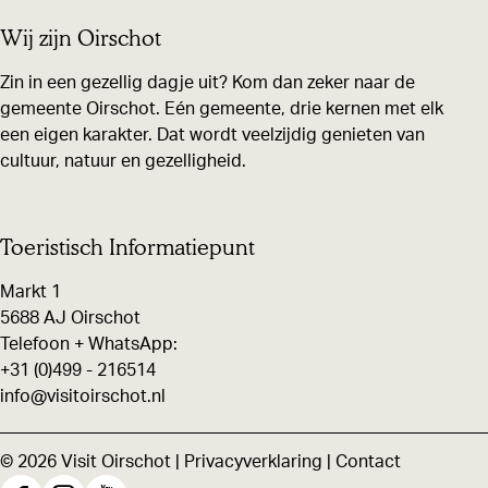
f
Wij zijn Oirschot
b
Zin in een gezellig dagje uit? Kom dan zeker naar de
e
gemeente Oirschot. Eén gemeente, drie kernen met elk
e
een eigen karakter. Dat wordt veelzijdig genieten van
l
cultuur, natuur en gezelligheid.
d
i
Toeristisch Informatiepunt
n
g
Markt 1
H
5688 AJ Oirschot
Telefoon + WhatsApp:
e
+31 (0)499 - 216514
n
info@visitoirschot.nl
k
R
© 2026 Visit Oirschot |
Privacyverklaring
|
Contact
o