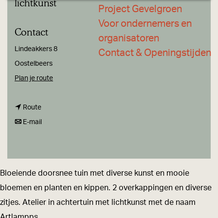
lichtkunst
a
Project Gevelgroen
g
Voor ondernemers en
Contact
e
organisatoren
Lindeakkers 8
Contact & Openingstijden
Oostelbeers
n
Plan je route
a
n
a
Route
a
n
r
E-mail
a
a
T
r
a
u
T
r
i
Bloeiende doorsnee tuin met diverse kunst en mooie
u
T
n
bloemen en planten en kippen. 2 overkappingen en diverse
i
u
v
zitjes. Atelier in achtertuin met lichtkunst met de naam
n
i
a
Artlampps.