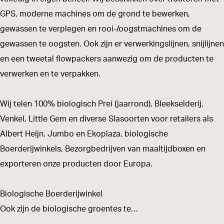
e
k
k
o
GPS, moderne machines om de grond te bewerken,
O
e
e
g
gewassen te verplegen en rooi-/oogstmachines om de
o
O
O
s
gewassen te oogsten. Ook zijn er verwerkingslijnen, snijlijnen
g
o
o
t
en een tweetal flowpackers aanwezig om de producten te
s
g
g
verwerken en te verpakken.
t
s
s
t
t
Wij telen 100% biologisch Prei (jaarrond), Bleekselderij,
Venkel, Little Gem en diverse Slasoorten voor retailers als
Albert Heijn, Jumbo en Ekoplaza, biologische
Boerderijwinkels, Bezorgbedrijven van maaltijdboxen en
exporteren onze producten door Europa.
Biologische Boerderijwinkel
Ook zijn de biologische groentes te…