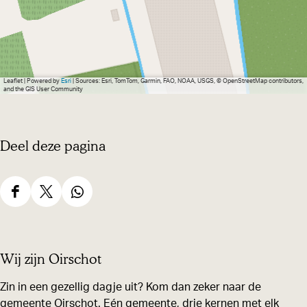
Leaflet
|
Powered by
Esri
| Sources: Esri, TomTom, Garmin, FAO, NOAA, USGS, © OpenStreetMap contributors,
and the GIS User Community
Deel deze pagina
D
D
D
e
e
e
e
e
e
Wij zijn Oirschot
l
l
l
d
d
d
Zin in een gezellig dagje uit? Kom dan zeker naar de
gemeente Oirschot. Eén gemeente, drie kernen met elk
e
e
e