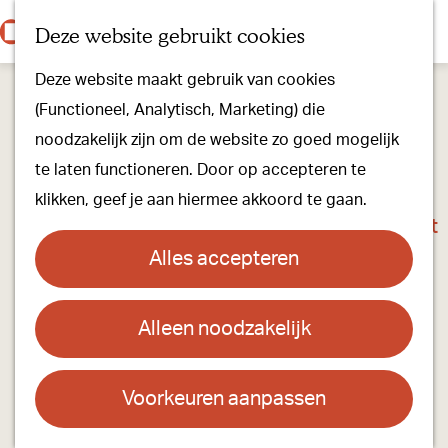
Onze dorpen
K
Z
Deze website gebruikt cookies
Onze winkels
a
o
M
G
Kunst & Cultuur
Deze website maakt gebruik van cookies
a
e
e
a
Ons Kloosterpad
(Functioneel, Analytisch, Marketing) die
r
k
n
n
noodzakelijk zijn om de website zo goed mogelijk
t
e
u
a
Plan je bezoek
te laten functioneren. Door op accepteren te
n
a
Overnachten
klikken, geef je aan hiermee akkoord te gaan.
r
Toeristisch Informatiepunt
d
Groepsactiviteiten
Alles accepteren
e
Voor kinderen
h
Hoe kom je er & Parkeren
Alleen noodzakelijk
Heerlijke Oogst
o
m
Over ons
Contact
e
Voorkeuren aanpassen
Onze evenementen
p
Bekersberg 2a
Stichting Visit Oirschot