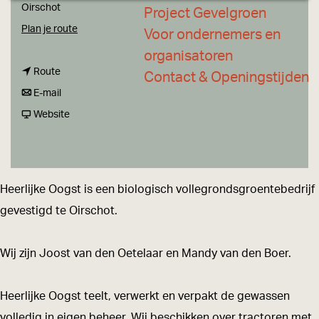
a
Oirschot
Project Gevelgroen
g
n
Plan je route
Voor ondernemers en
e
a
organisatoren
n
a
Route
Contact & Openingstijden
a
n
r
E-mail
a
a
v
H
Website
r
a
a
e
H
r
n
e
e
H
H
r
Heerlijke Oogst is een biologisch vollegrondsgroentebedrijf
e
e
e
l
gevestigd te Oirschot.
r
e
e
i
l
r
r
j
Wij zijn Joost van den Oetelaar en Mandy van den Boer.
i
l
l
k
j
i
i
e
Heerlijke Oogst teelt, verwerkt en verpakt de gewassen
k
j
j
O
volledig in eigen beheer. Wij beschikken over tractoren met