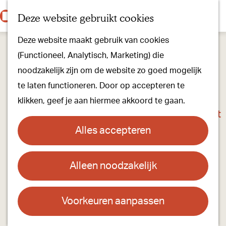
Onze dorpen
K
Z
Deze website gebruikt cookies
Onze winkels
a
o
M
G
Kunst & Cultuur
Deze website maakt gebruik van cookies
a
e
e
a
Ons Kloosterpad
(Functioneel, Analytisch, Marketing) die
r
k
n
n
noodzakelijk zijn om de website zo goed mogelijk
t
e
u
a
Plan je bezoek
te laten functioneren. Door op accepteren te
n
a
Overnachten
klikken, geef je aan hiermee akkoord te gaan.
r
Toeristisch Informatiepunt
d
Groepsactiviteiten
Alles accepteren
e
Voor kinderen
h
Hoe kom je er & Parkeren
Alleen noodzakelijk
Van Tafel
o
m
Over ons
Contact
e
Voorkeuren aanpassen
Onze evenementen
p
Bedrijvenweg 9
Stichting Visit Oirschot