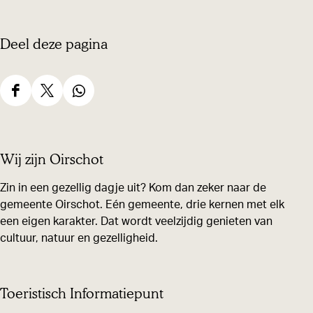
Deel deze pagina
D
D
D
e
e
e
e
e
e
Wij zijn Oirschot
l
l
l
d
d
d
Zin in een gezellig dagje uit? Kom dan zeker naar de
gemeente Oirschot. Eén gemeente, drie kernen met elk
e
e
e
een eigen karakter. Dat wordt veelzijdig genieten van
z
z
z
cultuur, natuur en gezelligheid.
e
e
e
p
p
p
a
a
a
Toeristisch Informatiepunt
g
g
g