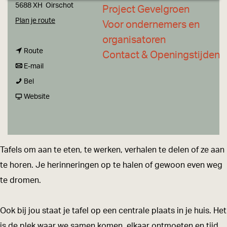
a
5688 XH
Oirschot
Project Gevelgroen
g
n
Plan je route
Voor ondernemers en
e
a
organisatoren
n
a
Route
Contact & Openingstijden
a
n
r
E-mail
V
a
a
V
Bel
a
r
a
v
a
Website
n
V
r
a
n
T
a
V
n
T
a
n
a
V
a
Tafels om aan te eten, te werken, verhalen te delen of ze aan
f
T
n
a
f
te horen. Je herinneringen op te halen of gewoon even weg
e
a
T
n
e
te dromen.
l
f
a
T
l
e
f
a
Ook bij jou staat je tafel op een centrale plaats in je huis. Het
l
e
f
is de plek waar we samen komen, elkaar ontmoeten en tijd