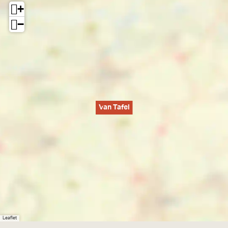
+
−
Van Tafel
Leaflet