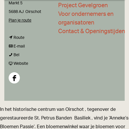
a
Markt 5
Project Gevelgroen
g
5688 AJ
Oirschot
Voor ondernemers en
e
n
Plan je route
organisatoren
a
Contact & Openingstijden
n
a
Route
a
n
r
E-mail
A
a
a
A
Bel
n
r
a
v
n
Website
n
A
r
a
n
e
n
A
n
e
F
k
n
n
A
k
a
e
e
n
n
e
c
'
k
e
n
'
e
In het historische centrum van Oirschot , tegenover de
s
e
k
e
s
b
gerestaureerde St. Petrus Banden Basiliek , vind je ‘Anneke’s
B
'
e
k
B
o
Bloemen Passie‘. Een bloemenwinkel waar je bloemen voor