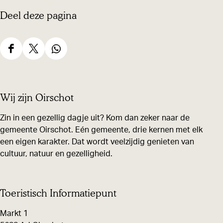
a
Deel deze pagina
f
b
e
D
D
D
e
e
e
e
l
e
e
e
Wij zijn Oirschot
d
l
l
l
i
d
d
d
Zin in een gezellig dagje uit? Kom dan zeker naar de
n
gemeente Oirschot. Eén gemeente, drie kernen met elk
e
e
e
een eigen karakter. Dat wordt veelzijdig genieten van
g
z
z
z
cultuur, natuur en gezelligheid.
A
e
e
e
n
p
p
p
n
a
a
a
Toeristisch Informatiepunt
e
g
g
g
Markt 1
k
i
i
i