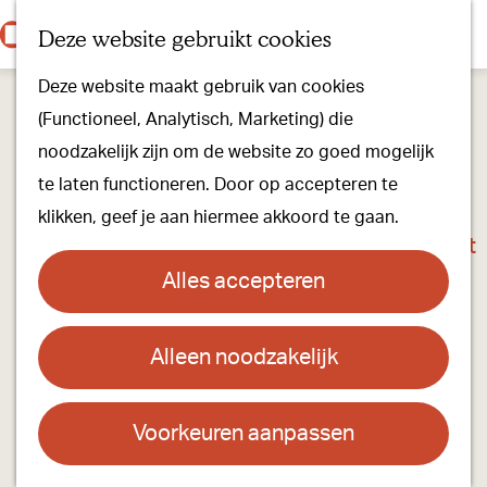
Onze dorpen
K
Z
Deze website gebruikt cookies
Onze winkels
a
o
M
G
Kunst & Cultuur
Deze website maakt gebruik van cookies
a
e
e
a
Ons Kloosterpad
(Functioneel, Analytisch, Marketing) die
r
k
n
n
noodzakelijk zijn om de website zo goed mogelijk
t
e
u
a
Plan je bezoek
te laten functioneren. Door op accepteren te
n
a
Overnachten
klikken, geef je aan hiermee akkoord te gaan.
r
Toeristisch Informatiepunt
d
Groepsactiviteiten
Alles accepteren
e
Voor kinderen
h
Hoe kom je er & Parkeren
Alleen noodzakelijk
Anneke's Bloemen Passie
o
m
Over ons
Contact
e
Voorkeuren aanpassen
Onze evenementen
p
Anneke's Bloemen Passie
Stichting Visit Oirschot