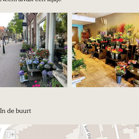
O
p
In de buurt
e
n
+
p