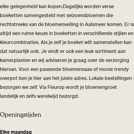
l
s
'
e
l
o
elke gelegenheid kan kopen.Dagelijks worden verse
o
B
s
'
o
k
boeketten samengesteld met seizoensbloemen die
e
l
B
s
e
A
rechtstreeks van de bloemenveiling in Aalsmeer komen. Er is
m
o
l
B
m
n
altijd een ruime keuze in boeketten in verschillende stijlen en
e
e
o
l
e
n
kleurcombinaties. Als je zelf je boeket wilt samenstellen kan
n
m
e
o
n
e
dat natuurlijk ook. Je vindt er ook een leuk sortiment aan
P
e
m
e
P
k
kamerplanten en wij adviseren je graag over de verzorging
a
n
e
m
a
e
hiervan. Voor een passende bloemenvaas of mooie trendy
s
P
n
e
s
'
overpot ben je hier aan het juiste adres. Lokale bestellingen
s
a
P
n
s
s
bezorgen we zelf. Via Fleurop wordt je bloemengroet
i
s
a
P
i
B
landelijk en zelfs werelwijd bezorgd.
e
s
s
a
e
l
i
s
s
Openingstijden
o
e
i
s
e
e
i
m
Elke maandag