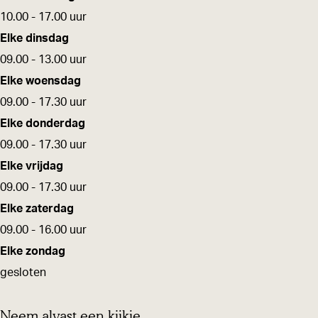
e
e
10.00 - 17.00 uur
n
Elke dinsdag
P
09.00 - 13.00 uur
a
Elke woensdag
s
09.00 - 17.30 uur
s
Elke donderdag
i
09.00 - 17.30 uur
e
Elke vrijdag
09.00 - 17.30 uur
Elke zaterdag
09.00 - 16.00 uur
Elke zondag
gesloten
Neem alvast een kijkje