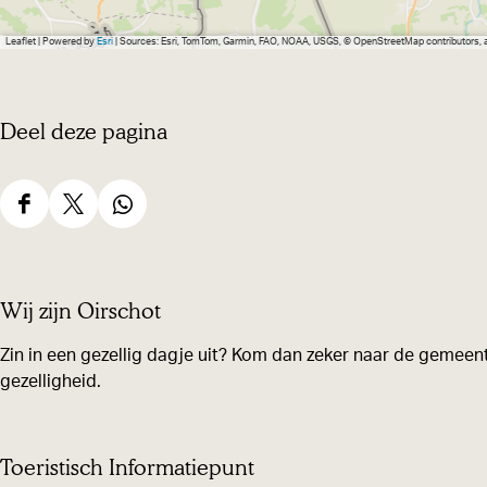
Leaflet
|
Powered by
Esri
| Sources: Esri, TomTom, Garmin, FAO, NOAA, USGS, © OpenStreetMap contributors,
Deel deze pagina
D
D
D
e
e
e
e
e
e
Wij zijn Oirschot
l
l
l
d
d
d
Zin in een gezellig dagje uit? Kom dan zeker naar de gemeent
gezelligheid.
e
e
e
z
z
z
e
e
e
Toeristisch Informatiepunt
p
p
p