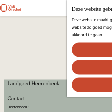
Deze website gebr
G
Deze website maakt ge
a
website zo goed mogel
n
akkoord te gaan.
a
a
r
d
e
h
Landgoed Heerenbeek
o
m
Contact
e
p
Heerenbeek 1