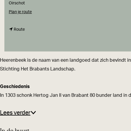
a
Oirschot
g
n
Plan je route
e
a
n
a
Route
a
r
a
L
r
a
Heerenbeek is de naam van een landgoed dat zich bevindt in
L
n
Stichting Het Brabants Landschap.
a
d
n
g
Geschiedenis
d
o
In 1303 schonk Hertog Jan II van Brabant 80 bunder land in 
g
e
o
d
Lees verder
e
H
d
e
In de buurt