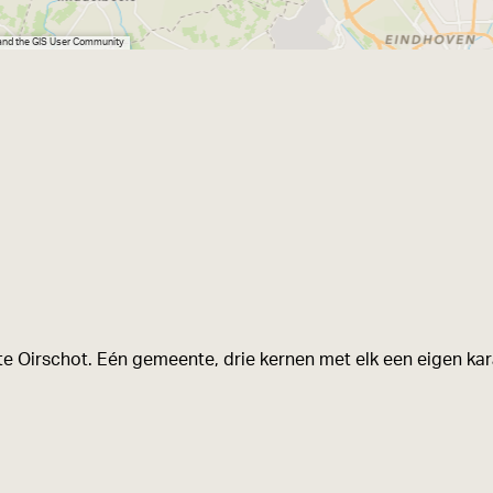
 and the GIS User Community
e Oirschot. Eén gemeente, drie kernen met elk een eigen kara