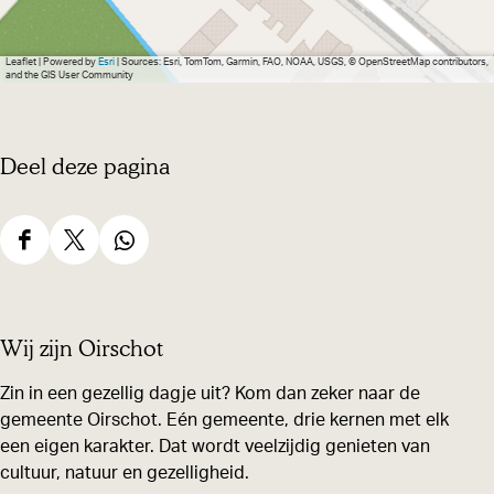
c
s
o
h
c
t
Leaflet
|
Powered by
Esri
| Sources: Esri, TomTom, Garmin, FAO, NOAA, USGS, © OpenStreetMap contributors,
and the GIS User Community
o
h
t
o
t
Deel deze pagina
D
D
D
e
e
e
e
e
e
Wij zijn Oirschot
l
l
l
d
d
d
Zin in een gezellig dagje uit? Kom dan zeker naar de
gemeente Oirschot. Eén gemeente, drie kernen met elk
e
e
e
een eigen karakter. Dat wordt veelzijdig genieten van
z
z
z
cultuur, natuur en gezelligheid.
e
e
e