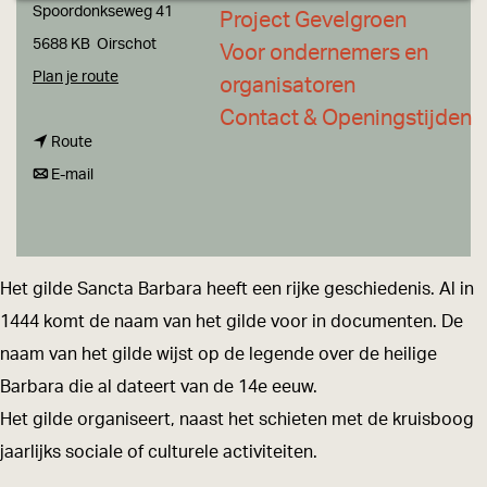
a
Spoordonkseweg 41
Project Gevelgroen
g
5688 KB
Oirschot
Voor ondernemers en
e
n
Plan je route
organisatoren
a
Contact & Openingstijden
n
a
Route
a
n
r
E-mail
a
a
G
r
a
i
G
r
l
Het gilde Sancta Barbara heeft een rijke geschiedenis. Al in
i
G
d
1444 komt de naam van het gilde voor in documenten. De
l
i
e
naam van het gilde wijst op de legende over de heilige
d
l
S
Barbara die al dateert van de 14e eeuw.
e
d
a
Het gilde organiseert, naast het schieten met de kruisboog
S
e
n
jaarlijks sociale of culturele activiteiten.
a
S
c