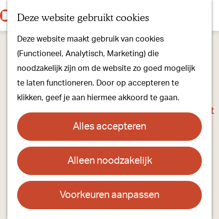
Onze dorpen
K
Z
Deze website gebruikt cookies
Onze winkels
a
o
M
G
Kunst & Cultuur
Deze website maakt gebruik van cookies
a
e
e
a
Ons Kloosterpad
(Functioneel, Analytisch, Marketing) die
r
k
n
n
noodzakelijk zijn om de website zo goed mogelijk
t
e
u
a
Plan je bezoek
te laten functioneren. Door op accepteren te
n
a
Overnachten
klikken, geef je aan hiermee akkoord te gaan.
r
Toeristisch Informatiepunt
d
Groepsactiviteiten
Alles accepteren
e
Voor kinderen
h
Hoe kom je er & Parkeren
Alleen noodzakelijk
Gilde Sancta Barbara Oirschot
o
m
Over ons
Contact
e
Voorkeuren aanpassen
Onze evenementen
p
gilde Sancta Barbara Oirschot
Stichting Visit Oirschot