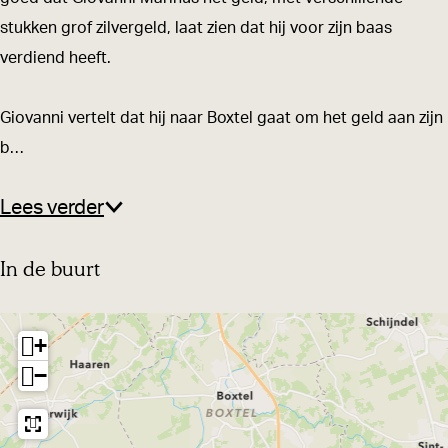
-
a
stukken grof zilvergeld, laat zien dat hij voor zijn baas
p
d
verdiend heeft.
a
|
d
O
Giovanni vertelt dat hij naar Boxtel gaat om het geld aan zijn
|
u
b…
O
d
u
e
Lees verder
d
G
e
r
In de buurt
G
i
r
n
+
i
t
−
n
w
t
e
w
g