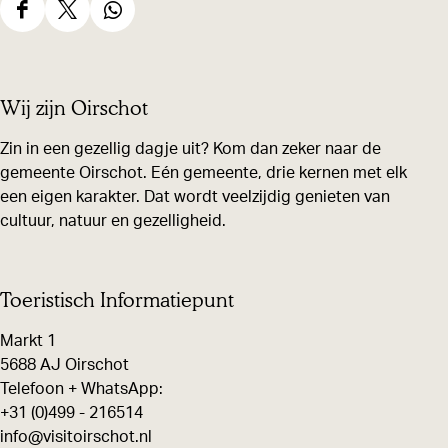
D
D
D
e
e
e
e
e
e
Wij zijn Oirschot
l
l
l
d
d
d
Zin in een gezellig dagje uit? Kom dan zeker naar de
gemeente Oirschot. Eén gemeente, drie kernen met elk
e
e
e
een eigen karakter. Dat wordt veelzijdig genieten van
z
z
z
cultuur, natuur en gezelligheid.
e
e
e
p
p
p
a
a
a
Toeristisch Informatiepunt
g
g
g
Markt 1
i
i
i
5688 AJ Oirschot
n
n
n
Telefoon + WhatsApp:
+31 (0)499 - 216514
a
a
a
info@visitoirschot.nl
o
o
o