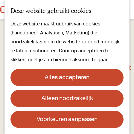
Onze dorpen
K
Z
Deze website gebruikt cookies
Onze winkels
a
o
M
G
Kunst & Cultuur
Deze website maakt gebruik van cookies
a
e
e
a
Ons Kloosterpad
(Functioneel, Analytisch, Marketing) die
r
k
n
n
noodzakelijk zijn om de website zo goed mogelijk
t
e
u
a
Plan je bezoek
te laten functioneren. Door op accepteren te
n
a
Overnachten
klikken, geef je aan hiermee akkoord te gaan.
r
Toeristisch Informatiepunt
d
Groepsactiviteiten
Alles accepteren
e
Voor kinderen
h
Hoe kom je er & Parkeren
Alleen noodzakelijk
Castione-pad | Oude Grintweg
o
m
Over ons
Contact
e
Voorkeuren aanpassen
Onze evenementen
p
Oude Grintweg
Stichting Visit Oirschot