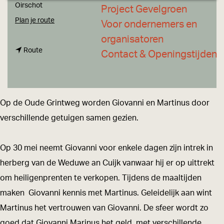
a
Oirschot
Project Gevelgroen
g
n
Plan je route
Voor ondernemers en
e
a
organisatoren
n
a
Route
Contact & Openingstijden
a
r
a
C
r
a
Op de Oude Grintweg worden Giovanni en Martinus door
C
s
verschillende getuigen samen gezien.
a
t
s
i
Op 30 mei neemt Giovanni voor enkele dagen zijn intrek in
t
o
herberg van de Weduwe an Cuijk vanwaar hij er op uittrekt
i
n
om heiligenprenten te verkopen. Tijdens de maaltijden
o
e
maken Giovanni kennis met Martinus. Geleidelijk aan wint
n
-
Martinus het vertrouwen van Giovanni. De sfeer wordt zo
e
p
goed dat Giovanni Marinus het geld, met verschillende