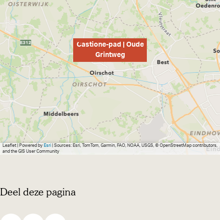
e
g
Castione-pad | Oude
Grintweg
Leaflet
|
Powered by
Esri
| Sources: Esri, TomTom, Garmin, FAO, NOAA, USGS, © OpenStreetMap contributors,
and the GIS User Community
Deel deze pagina