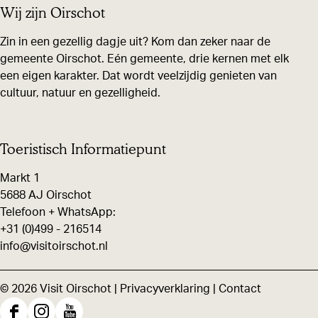
Wij zijn Oirschot
l
l
l
d
d
d
Zin in een gezellig dagje uit? Kom dan zeker naar de
gemeente Oirschot. Eén gemeente, drie kernen met elk
e
e
e
een eigen karakter. Dat wordt veelzijdig genieten van
z
z
z
cultuur, natuur en gezelligheid.
e
e
e
p
p
p
a
a
a
Toeristisch Informatiepunt
g
g
g
Markt 1
i
i
i
5688 AJ Oirschot
n
n
n
Telefoon + WhatsApp:
+31 (0)499 - 216514
a
a
a
info@visitoirschot.nl
o
o
o
p
p
p
© 2026 Visit Oirschot |
Privacyverklaring
|
Contact
F
X
W
a
h