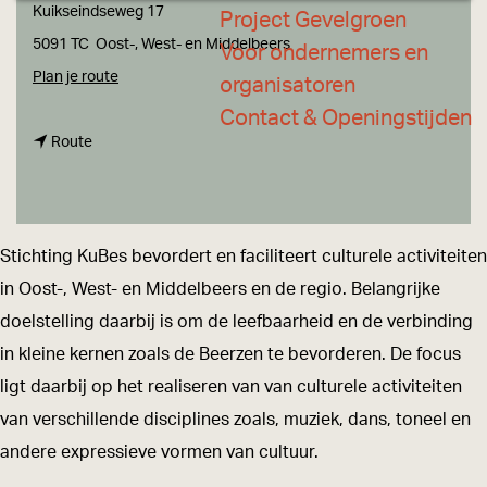
a
Kuikseindseweg 17
Project Gevelgroen
g
5091 TC
Oost-, West- en Middelbeers
Voor ondernemers en
e
n
Plan je route
organisatoren
a
Contact & Openingstijden
n
a
Route
a
r
a
S
r
t
Stichting KuBes bevordert en faciliteert culturele activiteiten
S
i
in Oost-, West- en Middelbeers en de regio. Belangrijke
t
c
doelstelling daarbij is om de leefbaarheid en de verbinding
i
h
in kleine kernen zoals de Beerzen te bevorderen. De focus
c
t
ligt daarbij op het realiseren van van culturele activiteiten
h
i
van verschillende disciplines zoals, muziek, dans, toneel en
t
n
andere expressieve vormen van cultuur.
i
g