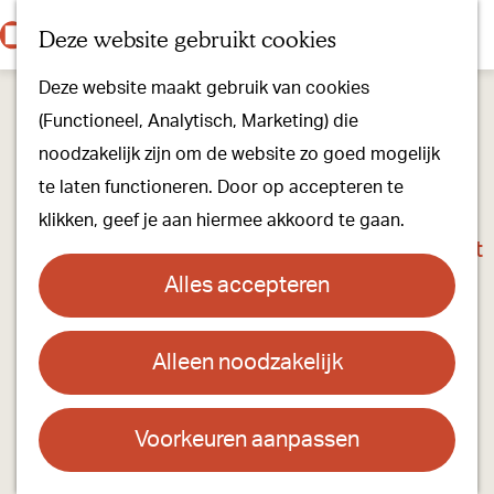
Onze dorpen
K
Z
Deze website gebruikt cookies
Onze winkels
a
o
M
G
Kunst & Cultuur
Deze website maakt gebruik van cookies
a
e
e
a
Ons Kloosterpad
(Functioneel, Analytisch, Marketing) die
r
k
n
n
noodzakelijk zijn om de website zo goed mogelijk
t
e
u
a
Plan je bezoek
te laten functioneren. Door op accepteren te
n
a
Overnachten
klikken, geef je aan hiermee akkoord te gaan.
r
Toeristisch Informatiepunt
d
Groepsactiviteiten
Alles accepteren
e
Voor kinderen
h
Hoe kom je er & Parkeren
Alleen noodzakelijk
Stichting KuBes
o
m
Over ons
Contact
e
Voorkeuren aanpassen
Onze evenementen
p
Stichting KuBes
Stichting Visit Oirschot