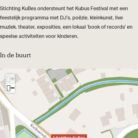
n
K
Stichting KuBes ondersteunt het Kubus Festival met een
g
u
feestelijk programma met DJ’s, poëzie, kleinkunst, live
K
B
muziek, theater, exposities, een lokaal ‘book of records’ en
u
e
speelse activiteiten voor kinderen.
B
s
e
In de buurt
s
+
−