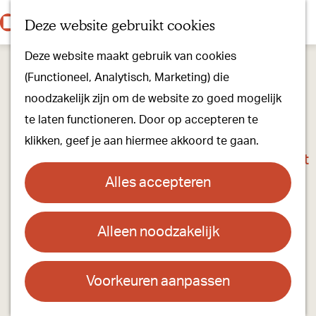
Onze dorpen
K
Z
Deze website gebruikt cookies
Onze winkels
a
o
M
G
Kunst & Cultuur
Deze website maakt gebruik van cookies
a
e
e
a
Ons Kloosterpad
(Functioneel, Analytisch, Marketing) die
r
k
n
n
noodzakelijk zijn om de website zo goed mogelijk
t
e
u
a
Plan je bezoek
te laten functioneren. Door op accepteren te
n
a
Overnachten
klikken, geef je aan hiermee akkoord te gaan.
r
Toeristisch Informatiepunt
d
Groepsactiviteiten
Alles accepteren
e
Voor kinderen
h
Hoe kom je er & Parkeren
Alleen noodzakelijk
Vakantiewoning en B&B Op het Liefveld
o
m
Over ons
Contact
e
Voorkeuren aanpassen
Onze evenementen
p
Bed & Breakfast Vakantiehuis 'Op het Liefveld'
Stichting Visit Oirschot