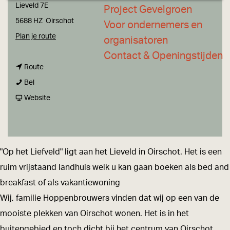
a
Lieveld 7E
Project Gevelgroen
g
5688 HZ
Oirschot
Voor ondernemers en
e
n
Plan je route
organisatoren
a
Contact & Openingstijden
n
a
Route
V
a
r
Bel
a
a
v
V
Website
k
r
a
a
a
V
n
k
n
a
V
a
"Op het Liefveld" ligt aan het Lieveld in Oirschot. Het is een
t
k
a
n
ruim vrijstaand landhuis welk u kan gaan boeken als bed and
i
a
k
t
breakfast of als vakantiewoning
e
n
a
i
Wij, familie Hoppenbrouwers vinden dat wij op een van de
w
t
n
e
mooiste plekken van Oirschot wonen. Het is in het
o
i
t
w
buitengebied en toch dicht bij het centrum van Oirschot.