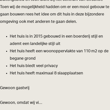
n
e
i
o
Toen wij de mogelijkheid hadden om er een mooi gebouw te
i
w
e
n
gaan bouwen rees het idee om dit huis in deze bijzondere
n
o
w
i
omgeving ook met anderen te gaan delen.
g
n
o
n
e
i
n
g
Het huis is in 2015 gebouwd in een boerderij stijl en
n
n
i
e
ademt een landelijke stijl uit
B
g
n
n
Het huis heeft een woonoppervlakte van 110 m2 op de
&
e
g
B
begane grond
B
n
e
&
Het huis biedt veel privacy
O
B
n
B
Het huis heeft maximaal 8 slaapplaatsen
p
&
B
O
h
B
&
p
Gewoon gastvrij
e
O
B
h
t
p
O
e
Gewoon, omdat wij vi…
L
h
p
t