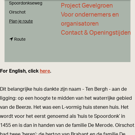
a
Spoordonkseweg
Project Gevelgroen
g
Oirschot
Voor ondernemers en
e
n
Plan je route
organisatoren
a
Contact & Openingstijden
n
a
Route
a
r
a
H
r
u
For English, click
here
.
H
i
u
s
Dit belangrijke huis dankte zijn naam - Ten Bergh - aan de
i
T
ligging: op een hoogte te midden van het waterrijke gebied
s
e
van de Beerze. Het was een L-vormig huis stenen huis. Het
T
n
wordt voor het eerst genoemd als ‘huis te Spoordonk’ in
e
B
1455 en is dan in handen van de familie De Merode. Oirschot
n
e
had twee ‘heren’: de hertog van Brabant en de familie De