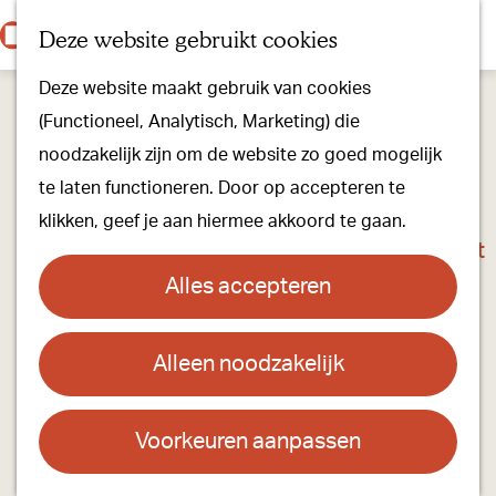
Onze dorpen
K
Z
Deze website gebruikt cookies
Onze winkels
a
o
M
G
Kunst & Cultuur
Deze website maakt gebruik van cookies
a
e
e
a
Ons Kloosterpad
(Functioneel, Analytisch, Marketing) die
r
k
n
n
noodzakelijk zijn om de website zo goed mogelijk
t
e
u
a
Plan je bezoek
te laten functioneren. Door op accepteren te
n
a
Overnachten
klikken, geef je aan hiermee akkoord te gaan.
r
Toeristisch Informatiepunt
d
Groepsactiviteiten
Alles accepteren
e
Voor kinderen
h
Hoe kom je er & Parkeren
Alleen noodzakelijk
Huis Ten Bergh
o
m
Over ons
Contact
e
Voorkeuren aanpassen
Onze evenementen
p
Huis Ten Bergh
Stichting Visit Oirschot