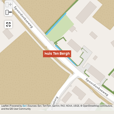
+
−
Huis Ten Bergh
Leaflet
|
Powered by
Esri
| Sources: Esri, TomTom, Garmin, FAO, NOAA, USGS, © OpenStreetMap contributors,
and the GIS User Community