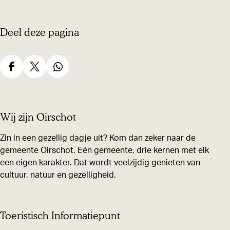
Deel deze pagina
D
D
D
e
e
e
e
e
e
Wij zijn Oirschot
l
l
l
d
d
d
Zin in een gezellig dagje uit? Kom dan zeker naar de
gemeente Oirschot. Eén gemeente, drie kernen met elk
e
e
e
een eigen karakter. Dat wordt veelzijdig genieten van
z
z
z
cultuur, natuur en gezelligheid.
e
e
e
p
p
p
a
a
a
Toeristisch Informatiepunt
g
g
g