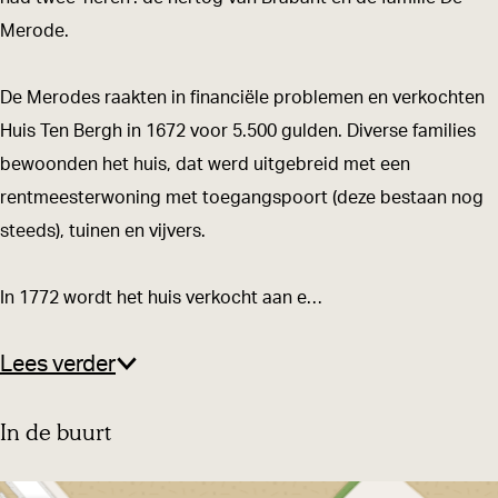
B
r
Merode.
e
g
r
h
De Merodes raakten in financiële problemen en verkochten
g
Huis Ten Bergh in 1672 voor 5.500 gulden. Diverse families
h
bewoonden het huis, dat werd uitgebreid met een
rentmeesterwoning met toegangspoort (deze bestaan nog
steeds), tuinen en vijvers.
In 1772 wordt het huis verkocht aan e…
Lees verder
In de buurt