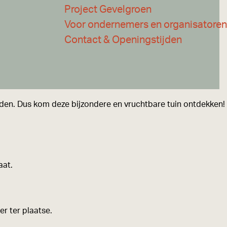
Project Gevelgroen
Voor ondernemers en organisatoren
Contact & Openingstijden
rheden. Dus kom deze bijzondere en vruchtbare tuin ontdekken!
aat.
er ter plaatse.