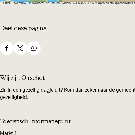
Leaflet
|
Powered by
Esri
| Sources: Esri, TomTom, Garmin, FAO, NOAA, USGS, © OpenStreetMap contributors,
Deel deze pagina
D
D
D
e
e
e
e
e
e
Wij zijn Oirschot
l
l
l
d
d
d
Zin in een gezellig dagje uit? Kom dan zeker naar de gemeent
gezelligheid.
e
e
e
z
z
z
e
e
e
Toeristisch Informatiepunt
p
p
p
Markt 1
a
a
a