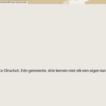
 and the GIS User Community
t
e
a
f
b
e
e
l
d
i
e Oirschot. Eén gemeente, drie kernen met elk een eigen kara
n
g
E
l
l