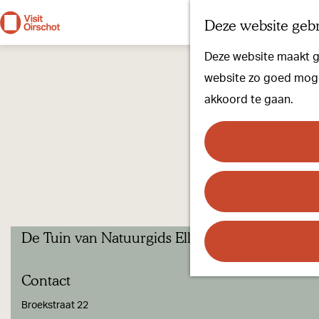
Deze website gebr
G
Deze website maakt ge
a
website zo goed mogel
n
akkoord te gaan.
a
a
r
d
e
h
De Tuin van Natuurgids Elly Pouwels
o
m
Contact
e
p
Broekstraat 22