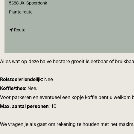
a
5688 JX
Spoordonk
g
n
Plan je route
e
a
n
a
Route
a
r
a
D
r
e
Alles wat op deze halve hectare groeit is eetbaar of bruikbaa
D
T
e
u
Rolstoelvriendelijk:
Nee
T
i
Koffie/thee:
Nee.
u
n
Voor parkeren en eventueel een kopje koffie bent u welkom b
i
v
Max. aantal personen:
10
n
a
v
n
We vragen je als gast om rekening te houden met het maximal
a
N