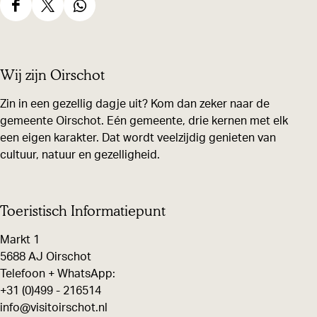
D
D
D
e
e
e
e
e
e
Wij zijn Oirschot
l
l
l
d
d
d
Zin in een gezellig dagje uit? Kom dan zeker naar de
gemeente Oirschot. Eén gemeente, drie kernen met elk
e
e
e
een eigen karakter. Dat wordt veelzijdig genieten van
z
z
z
cultuur, natuur en gezelligheid.
e
e
e
p
p
p
a
a
a
Toeristisch Informatiepunt
g
g
g
Markt 1
i
i
i
5688 AJ Oirschot
n
n
n
Telefoon + WhatsApp:
+31 (0)499 - 216514
a
a
a
info@visitoirschot.nl
o
o
o