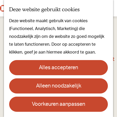
Onze dorpen
K
Z
Deze website gebruikt cookies
Onze winkels
a
o
M
G
Kunst & Cultuur
Deze website maakt gebruik van cookies
a
e
e
a
Ons Kloosterpad
(Functioneel, Analytisch, Marketing) die
r
k
n
n
noodzakelijk zijn om de website zo goed mogelijk
t
e
u
a
Plan je bezoek
te laten functioneren. Door op accepteren te
n
a
Overnachten
klikken, geef je aan hiermee akkoord te gaan.
r
Toeristisch Informatiepunt
d
Groepsactiviteiten
Alles accepteren
e
Voor kinderen
h
Hoe kom je er & Parkeren
Alleen noodzakelijk
Kruidvat Oirschot
o
m
Over ons
Contact
e
Voorkeuren aanpassen
Onze evenementen
p
De Loop 51
Stichting Visit Oirschot