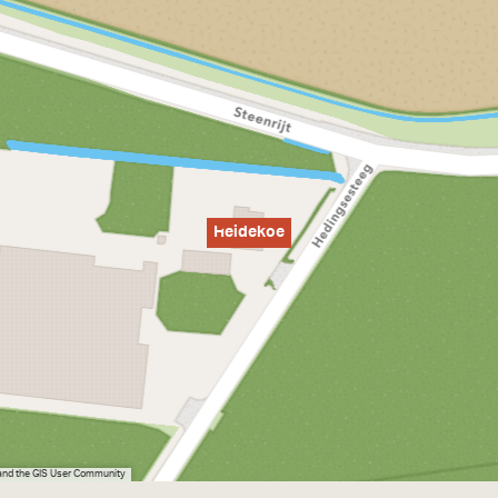
Heidekoe
 and the GIS User Community