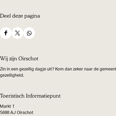
Deel deze pagina
D
D
D
e
e
e
e
e
e
Wij zijn Oirschot
l
l
l
d
d
d
Zin in een gezellig dagje uit? Kom dan zeker naar de gemeent
gezelligheid.
e
e
e
z
z
z
e
e
e
Toeristisch Informatiepunt
p
p
p
Markt 1
a
a
a
5688 AJ Oirschot
g
g
g