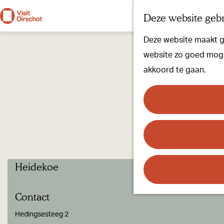
Deze website gebr
G
Deze website maakt ge
a
website zo goed mogel
n
akkoord te gaan.
a
a
r
d
e
h
Heidekoe
o
m
Contact
e
p
Hedingsesteeg 2