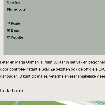
a
Oirschot
g
n
Plan je route
e
a
n
a
Route
a
n
r
E-mail
a
a
v
H
Website
r
a
a
e
H
r
n
i
e
H
H
d
Peter en Marja Oomen, al ruim 30 jaar in het vak en begonne
i
e
e
e
door controle-instantie Skal. Ze bezitten ook de officiële EK
d
i
i
k
gehouden. U kunt dit malse, vetarme en zeer smakelijke vlees v
e
d
d
o
k
e
e
e
In de buurt
o
k
k
e
o
o