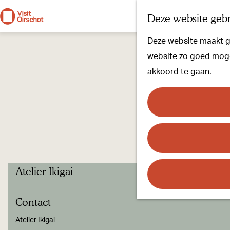
Deze website gebr
G
Deze website maakt ge
a
website zo goed mogel
n
akkoord te gaan.
a
a
r
d
e
h
Atelier Ikigai
o
m
Contact
e
p
Atelier Ikigai