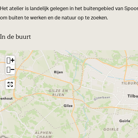
I
I
i
Het atelier is landelijk gelegen in het buitengebied van Spoo
k
k
g
om buiten te werken en de natuur op te zoeken.
i
i
a
g
g
i
In de buurt
a
a
i
i
+
−