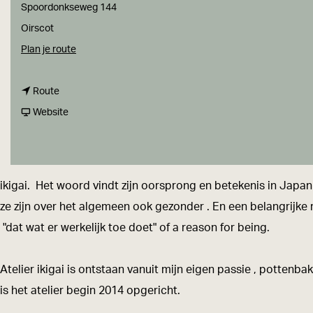
a
Spoordonkseweg 144
g
Oirscot
e
n
Plan je route
a
n
a
Route
a
v
r
Website
a
a
A
r
n
t
A
A
e
ikigai. Het woord vindt zijn oorsprong en betekenis in Japa
t
t
l
ze zijn over het algemeen ook gezonder . En een belangrijke r
e
e
i
"dat wat er werkelijk toe doet" of a reason for being.
l
l
e
i
i
r
Atelier ikigai is ontstaan vanuit mijn eigen passie , potten
e
e
I
is het atelier begin 2014 opgericht.
r
r
k