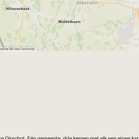
 and the GIS User Community
e Oirschot. Eén gemeente, drie kernen met elk een eigen kara