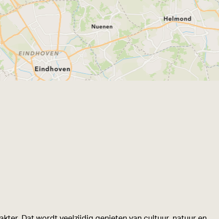
kter. Dat wordt veelzijdig genieten van cultuur, natuur en