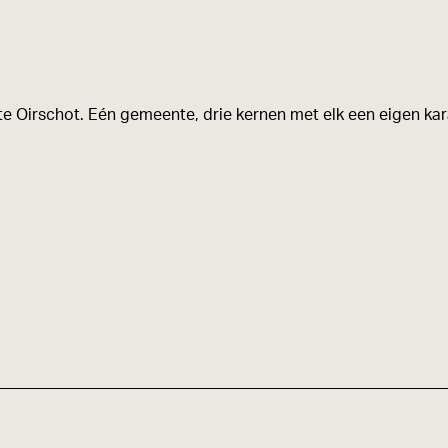
e
l
d
i
e Oirschot. Eén gemeente, drie kernen met elk een eigen kara
n
g
B
&
B
H
e
t
G
r
o