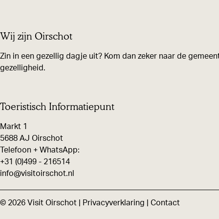
e
e
e
e
e
e
Wij zijn Oirschot
l
l
l
d
d
d
Zin in een gezellig dagje uit? Kom dan zeker naar de gemeent
gezelligheid.
e
e
e
z
z
z
e
e
e
Toeristisch Informatiepunt
p
p
p
Markt 1
a
a
a
5688 AJ Oirschot
g
g
g
Telefoon + WhatsApp:
i
i
i
+31 (0)499 - 216514
n
n
n
info@visitoirschot.nl
a
a
a
o
o
o
© 2026 Visit Oirschot |
Privacyverklaring
|
Contact
p
p
p