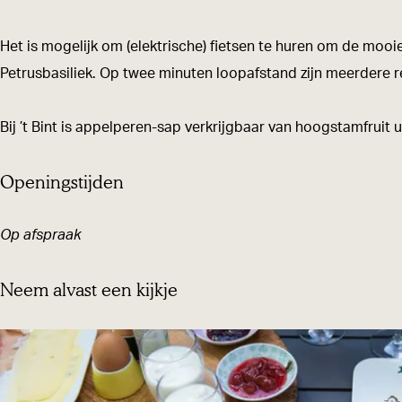
n
r
G
e
k
e
o
r
n
B
Het is mogelijk om (elektrische) fietsen te huren om de mooi
B
e
o
e
&
Petrusbasiliek. Op twee minuten loopafstand zijn meerdere re
e
n
e
B
B
d
e
n
e
H
Bij ’t Bint is appelperen-sap verkrijgbaar van hoogstamfruit 
B
e
d
e
e
B
Openingstijden
t
d
e
G
d
r
Op afspraak
o
Neem alvast een kijkje
e
n
e
B
e