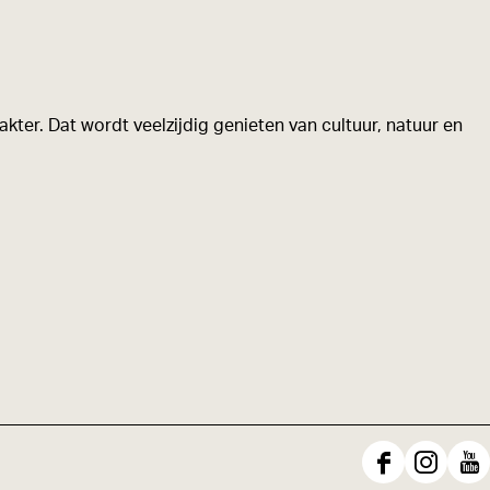
kter. Dat wordt veelzijdig genieten van cultuur, natuur en
F
I
Y