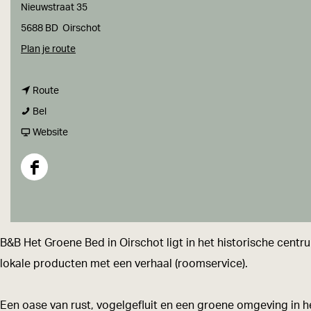
a
Nieuwstraat 35
g
5688 BD
Oirschot
e
n
Plan je route
a
n
a
Route
B
a
r
Bel
&
a
v
B
Website
B
r
a
&
H
B
n
B
F
e
&
B
H
a
t
B
&
e
c
G
H
B
t
e
B&B Het Groene Bed in Oirschot ligt in het historische cent
r
e
H
G
b
lokale producten met een verhaal (roomservice).
o
t
e
r
o
e
G
t
o
o
Een oase van rust, vogelgefluit en een groene omgeving in 