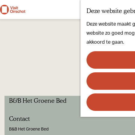
Deze website gebr
G
Deze website maakt ge
a
website zo goed mogel
n
akkoord te gaan.
a
a
r
d
e
h
B&B Het Groene Bed
o
m
Contact
e
p
B&B Het Groene Bed