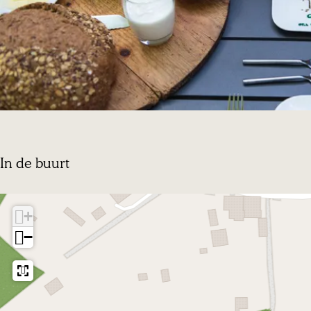
d
In de buurt
+
−