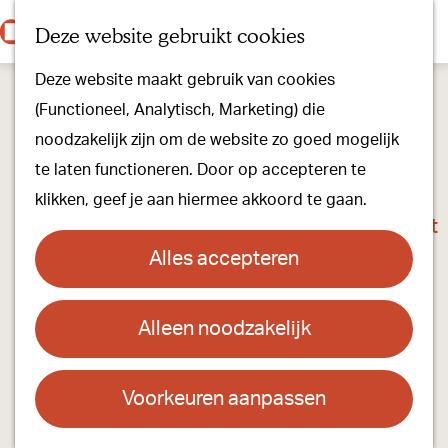
Onze dorpen
K
Z
Deze website gebruikt cookies
Onze winkels
a
o
M
G
Kunst & Cultuur
Deze website maakt gebruik van cookies
a
e
e
a
Ons Kloosterpad
(Functioneel, Analytisch, Marketing) die
r
k
n
n
noodzakelijk zijn om de website zo goed mogelijk
t
e
u
a
Plan je bezoek
te laten functioneren. Door op accepteren te
n
a
Overnachten
klikken, geef je aan hiermee akkoord te gaan.
r
Toeristisch Informatiepunt
d
Groepsactiviteiten
Alles accepteren
e
Voor kinderen
h
Hoe kom je er & Parkeren
Alleen noodzakelijk
Ommetje uitzicht Beerseweg
o
m
Over ons
Contact
e
Voorkeuren aanpassen
Onze evenementen
p
Beerseweg 11
Stichting Visit Oirschot