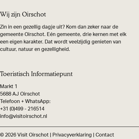
g
e
e
e
Wij zijn Oirschot
l
l
l
d
d
d
Zin in een gezellig dagje uit? Kom dan zeker naar de
gemeente Oirschot. Eén gemeente, drie kernen met elk
e
e
e
een eigen karakter. Dat wordt veelzijdig genieten van
z
z
z
cultuur, natuur en gezelligheid.
e
e
e
p
p
p
a
a
a
Toeristisch Informatiepunt
g
g
g
Markt 1
i
i
i
5688 AJ Oirschot
n
n
n
Telefoon + WhatsApp:
+31 (0)499 - 216514
a
a
a
info@visitoirschot.nl
o
o
o
p
p
p
© 2026 Visit Oirschot |
Privacyverklaring
|
Contact
F
X
W