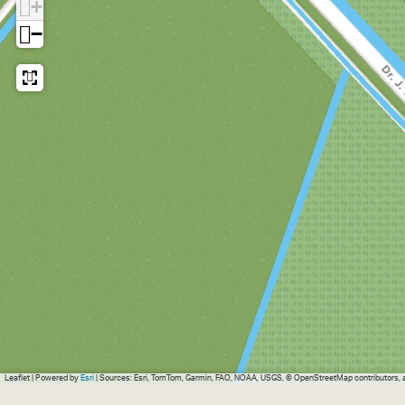
+
−
Leaflet
|
Powered by
Esri
| Sources: Esri, TomTom, Garmin, FAO, NOAA, USGS, © OpenStreetMap contributors,