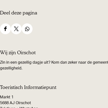
Deel deze pagina
D
D
D
e
e
e
e
e
e
Wij zijn Oirschot
l
l
l
d
d
d
Zin in een gezellig dagje uit? Kom dan zeker naar de gemeent
gezelligheid.
e
e
e
z
z
z
e
e
e
Toeristisch Informatiepunt
p
p
p
Markt 1
a
a
a
5688 AJ Oirschot
g
g
g