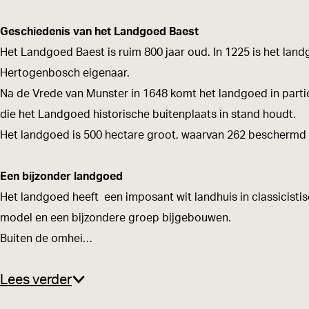
a
d
e
o
a
e
B
d
e
e
Geschiedenis van het Landgoed Baest
s
a
B
d
s
Het Landgoed Baest is ruim 800 jaar oud. In 1225 is het lan
t
e
a
B
t
Hertogenbosch eigenaar.
s
e
a
Na de Vrede van Munster in 1648 komt het landgoed in partic
t
s
e
die het Landgoed historische buitenplaats in stand houdt.
t
s
Het landgoed is 500 hectare groot, waarvan 262 beschermd
t
Een bijzonder landgoed
Het landgoed heeft een imposant wit landhuis in classicist
model en een bijzondere groep bijgebouwen.
Buiten de omhei…
Lees verder