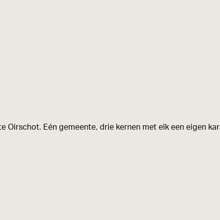
e
a
f
b
e
e
l
d
i
e Oirschot. Eén gemeente, drie kernen met elk een eigen kara
n
g
L
a
n
d