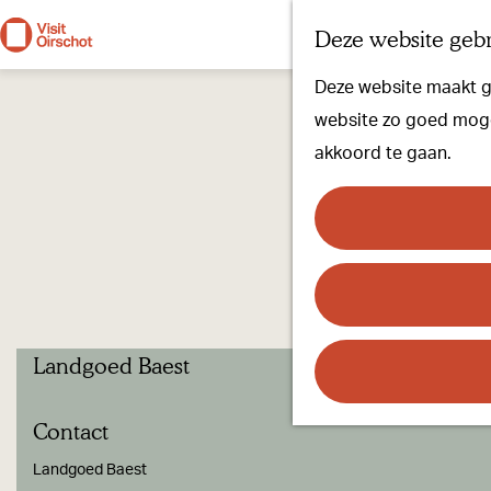
Deze website gebr
G
Deze website maakt ge
a
website zo goed mogel
n
akkoord te gaan.
a
a
r
d
e
h
Landgoed Baest
o
m
Contact
e
p
Landgoed Baest