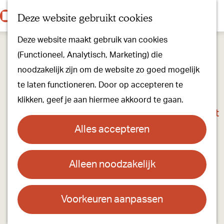
Onze dorpen
K
Z
Deze website gebruikt cookies
Onze winkels
a
o
M
G
Kunst & Cultuur
Deze website maakt gebruik van cookies
a
e
e
a
Ons Kloosterpad
(Functioneel, Analytisch, Marketing) die
r
k
n
n
noodzakelijk zijn om de website zo goed mogelijk
t
e
u
a
Plan je bezoek
te laten functioneren. Door op accepteren te
n
a
Overnachten
klikken, geef je aan hiermee akkoord te gaan.
r
Toeristisch Informatiepunt
d
Groepsactiviteiten
Alles accepteren
e
Voor kinderen
h
Hoe kom je er & Parkeren
Alleen noodzakelijk
Schoonheidssalon Huidinstituut Taiger
o
m
Over ons
Contact
e
Voorkeuren aanpassen
Onze evenementen
p
Rijkesluisstraat 7B
Stichting Visit Oirschot