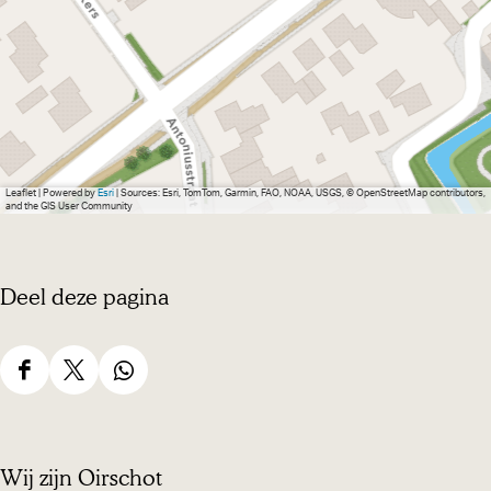
Leaflet
|
Powered by
Esri
| Sources: Esri, TomTom, Garmin, FAO, NOAA, USGS, © OpenStreetMap contributors,
and the GIS User Community
Deel deze pagina
D
D
D
e
e
e
e
e
e
Wij zijn Oirschot
l
l
l