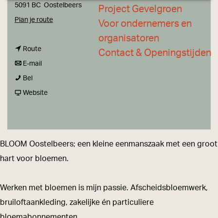
a
5091 BC
Oostelbeers
Project Gevelgroen
g
n
Plan je route
Voor ondernemers en
e
a
organisatoren
n
a
Route
Contact & Openingstijden
a
n
r
E-mail
B
a
a
B
Bel
l
r
a
v
l
Website
o
B
r
a
o
o
l
B
n
o
m
o
l
B
m
BLOOM Oostelbeers; een kleine eenmanszaak met een groot
o
o
l
hart voor bloemen.
m
o
o
m
o
Werken met bloemen is mijn passie. Afscheidsbloemwerk,
m
bruiloftaankleding, zakelijke én particuliere
bloemabonnementen.