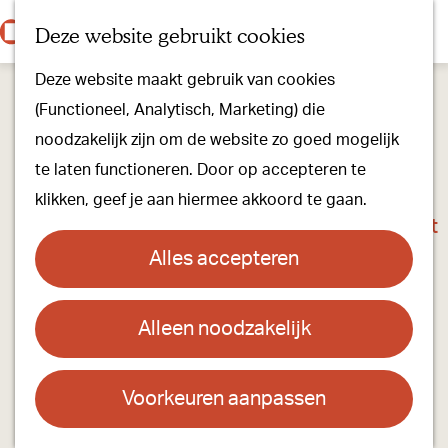
Onze dorpen
K
Z
Deze website gebruikt cookies
Onze winkels
a
o
M
G
Kunst & Cultuur
Deze website maakt gebruik van cookies
a
e
e
a
Ons Kloosterpad
(Functioneel, Analytisch, Marketing) die
r
k
n
n
noodzakelijk zijn om de website zo goed mogelijk
t
e
u
a
Plan je bezoek
te laten functioneren. Door op accepteren te
n
a
Overnachten
klikken, geef je aan hiermee akkoord te gaan.
r
Toeristisch Informatiepunt
d
Groepsactiviteiten
Alles accepteren
e
Voor kinderen
h
Hoe kom je er & Parkeren
Alleen noodzakelijk
Bloom
o
m
Over ons
Contact
e
Voorkeuren aanpassen
Onze evenementen
p
Andreasstraat 7-9
Stichting Visit Oirschot