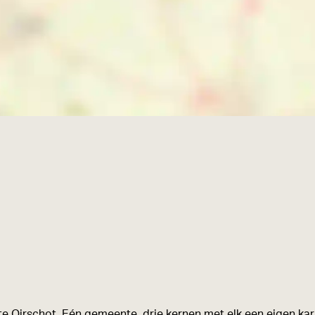
e Oirschot. Eén gemeente, drie kernen met elk een eigen kara