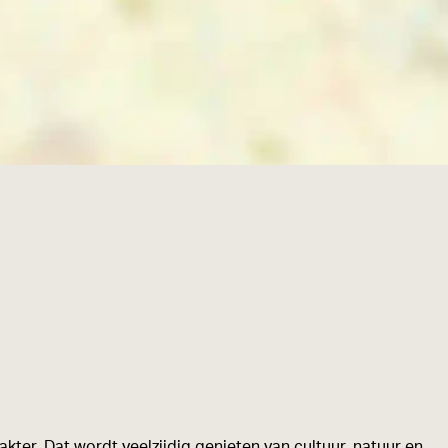
kter. Dat wordt veelzijdig genieten van cultuur, natuur en