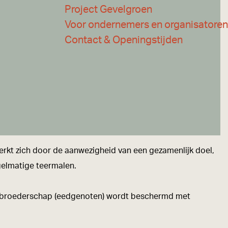
Project Gevelgroen
Voor ondernemers en organisatoren
Contact & Openingstijden
rkt zich door de aanwezigheid van een gezamenlijk doel,
egelmatige teermalen.
gen broederschap (eedgenoten) wordt beschermd met