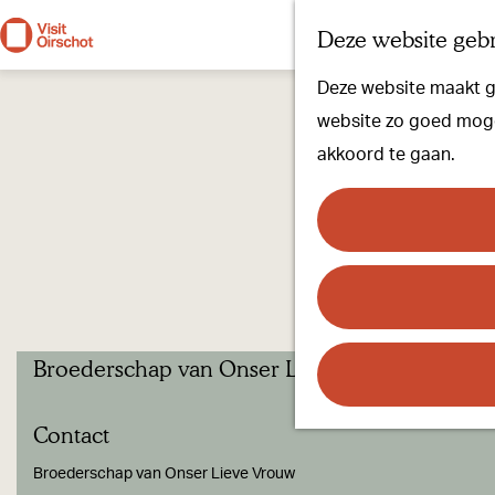
Deze website gebr
G
Deze website maakt ge
a
website zo goed mogel
n
akkoord te gaan.
a
a
r
d
e
h
Broederschap van Onser Liever Vrouwe
o
m
Contact
e
p
Broederschap van Onser Lieve Vrouw