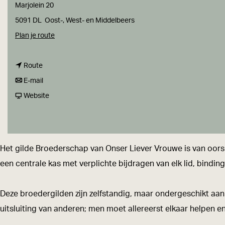
a
Marjolein 20
g
5091 DL
Oost-, West- en Middelbeers
e
n
Plan je route
a
n
a
Route
a
n
r
E-mail
a
a
v
B
Website
r
a
a
r
B
r
n
o
r
B
B
e
Het gilde Broederschap van Onser Liever Vrouwe is van oor
o
r
r
d
een centrale kas met verplichte bijdragen van elk lid, bindi
e
o
o
e
d
e
e
r
Deze broedergilden zijn zelfstandig, maar ondergeschikt a
e
d
d
s
uitsluiting van anderen; men moet allereerst elkaar helpen 
r
e
e
c