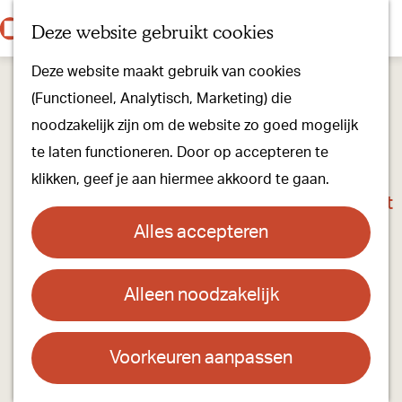
Onze dorpen
K
Z
Deze website gebruikt cookies
Onze winkels
a
o
M
G
Kunst & Cultuur
Deze website maakt gebruik van cookies
a
e
e
a
Ons Kloosterpad
(Functioneel, Analytisch, Marketing) die
r
k
n
n
noodzakelijk zijn om de website zo goed mogelijk
t
e
u
a
Plan je bezoek
te laten functioneren. Door op accepteren te
n
a
Overnachten
klikken, geef je aan hiermee akkoord te gaan.
r
Toeristisch Informatiepunt
d
Groepsactiviteiten
Alles accepteren
e
Voor kinderen
h
Hoe kom je er & Parkeren
Alleen noodzakelijk
De Zwaan in Oirschot
o
m
Over ons
Contact
e
Voorkeuren aanpassen
Onze evenementen
p
Hotel-Restaurant De Zwaan
Stichting Visit Oirschot