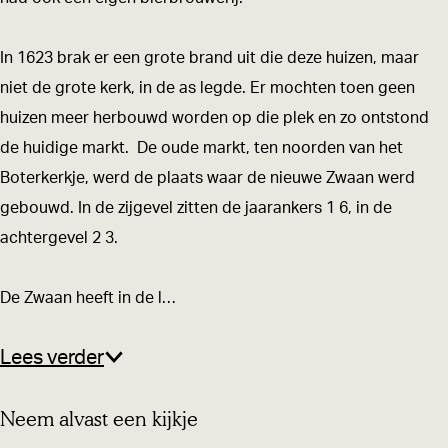
i
O
n
i
In 1623 brak er een grote brand uit die deze huizen, maar
O
r
niet de grote kerk, in de as legde. Er mochten toen geen
i
s
huizen meer herbouwd worden op die plek en zo ontstond
r
c
de huidige markt. De oude markt, ten noorden van het
s
h
Boterkerkje, werd de plaats waar de nieuwe Zwaan werd
c
o
gebouwd. In de zijgevel zitten de jaarankers 1 6, in de
h
t
achtergevel 2 3.
o
t
De Zwaan heeft in de l…
Lees verder
Neem alvast een kijkje