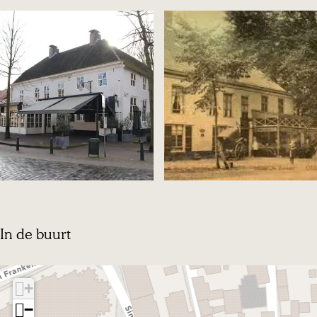
O
p
In de buurt
e
n
+
p
−
o