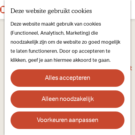
Onze dorpen
K
Z
Deze website gebruikt cookies
Onze winkels
a
o
M
G
Kunst & Cultuur
Deze website maakt gebruik van cookies
a
e
e
a
Ons Kloosterpad
(Functioneel, Analytisch, Marketing) die
r
k
n
n
noodzakelijk zijn om de website zo goed mogelijk
t
e
u
a
Plan je bezoek
te laten functioneren. Door op accepteren te
n
a
Overnachten
klikken, geef je aan hiermee akkoord te gaan.
r
Toeristisch Informatiepunt
d
Groepsactiviteiten
Alles accepteren
e
Voor kinderen
h
Hoe kom je er & Parkeren
Alleen noodzakelijk
Club Reform Oirschot
o
m
Over ons
Contact
e
Voorkeuren aanpassen
Onze evenementen
p
Club Reform
Stichting Visit Oirschot