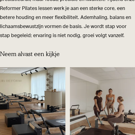
m
o
f
e
m
Reformer Pilates lessen werk je aan een sterke core, een
O
r
o
f
O
betere houding en meer flexibiliteit. Ademhaling, balans en
i
m
r
o
i
lichaamsbewustzijn vormen de basis. Je wordt stap voor
r
O
m
r
r
stap begeleid; ervaring is niet nodig, groei volgt vanzelf.
s
i
O
m
s
c
r
i
O
c
Neem alvast een kijkje
h
s
r
i
h
o
c
s
r
o
t
h
c
s
t
o
h
c
t
o
h
t
o
t