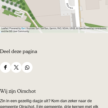
r
g
r
o
Leaflet
|
Powered by
Esri
| Sources: Esri, TomTom, Garmin, FAO, NOAA, USGS, © OpenStreetMap contributors,
and the GIS User Community
t
e
a
Deel deze pagina
f
b
e
D
D
D
e
e
e
e
l
e
e
e
Wij zijn Oirschot
d
l
l
l
i
d
d
d
Zin in een gezellig dagje uit? Kom dan zeker naar de
n
gemeente Oirschot. Eén gemeente, drie kernen met elk
e
e
e