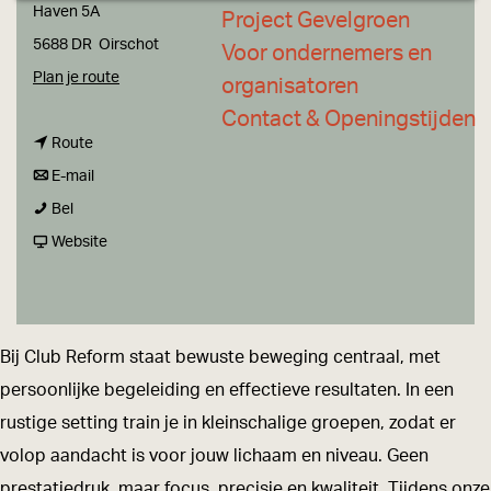
a
Haven 5A
Project Gevelgroen
g
5688 DR
Oirschot
Voor ondernemers en
e
n
Plan je route
organisatoren
a
Contact & Openingstijden
n
a
Route
a
n
r
E-mail
C
a
a
C
Bel
l
r
a
v
l
Website
u
C
r
a
u
b
l
C
n
b
R
u
l
C
R
Bij Club Reform staat bewuste beweging centraal, met
e
b
u
l
e
persoonlijke begeleiding en effectieve resultaten. In een
f
R
b
u
f
rustige setting train je in kleinschalige groepen, zodat er
o
e
R
b
o
volop aandacht is voor jouw lichaam en niveau. Geen
r
f
e
R
r
prestatiedruk, maar focus, precisie en kwaliteit. Tijdens onze