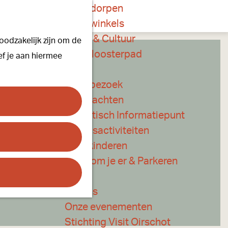
Onze dorpen
K
Z
Onze winkels
a
o
M
Kunst & Cultuur
oodzakelijk zijn om de
a
e
e
Ons Kloosterpad
ef je aan hiermee
r
k
n
t
e
u
Plan je bezoek
n
Overnachten
Toeristisch Informatiepunt
Groepsactiviteiten
Voor kinderen
Hoe kom je er & Parkeren
Over ons
Onze evenementen
Stichting Visit Oirschot