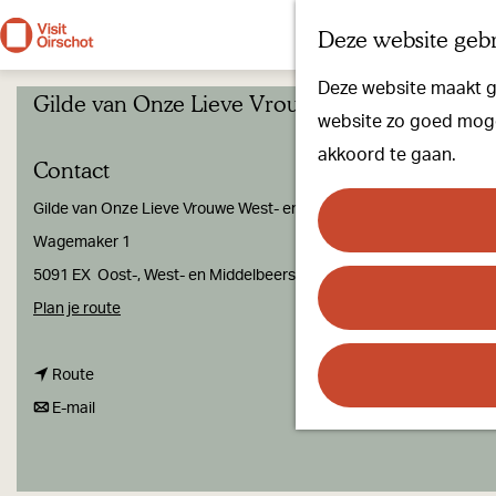
Deze website gebr
G
Deze website maakt ge
Gilde van Onze Lieve Vrouwe West- en Midde
a
website zo goed mogel
n
akkoord te gaan.
Contact
a
a
Gilde van Onze Lieve Vrouwe West- en Middelbeers
r
Wagemaker 1
d
5091 EX
Oost-, West- en Middelbeers
e
n
Plan je route
h
a
o
n
a
Route
m
a
n
r
E-mail
e
a
a
G
p
r
a
i