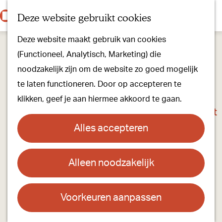
Onze dorpen
K
Z
Deze website gebruikt cookies
Onze winkels
a
o
M
G
Kunst & Cultuur
Deze website maakt gebruik van cookies
a
e
e
a
Ons Kloosterpad
(Functioneel, Analytisch, Marketing) die
r
k
n
n
noodzakelijk zijn om de website zo goed mogelijk
t
e
u
a
Plan je bezoek
te laten functioneren. Door op accepteren te
n
a
Overnachten
klikken, geef je aan hiermee akkoord te gaan.
r
Toeristisch Informatiepunt
d
Groepsactiviteiten
Alles accepteren
e
Voor kinderen
h
Hoe kom je er & Parkeren
Alleen noodzakelijk
Ommetje uitzicht
o
m
Over ons
Contact
e
Voorkeuren aanpassen
Onze evenementen
p
Beerzeloop
Stichting Visit Oirschot