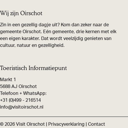
e
e
e
Wij zijn Oirschot
l
l
l
d
d
d
Zin in een gezellig dagje uit? Kom dan zeker naar de
gemeente Oirschot. Eén gemeente, drie kernen met elk
e
e
e
een eigen karakter. Dat wordt veelzijdig genieten van
z
z
z
cultuur, natuur en gezelligheid.
e
e
e
p
p
p
a
a
a
Toeristisch Informatiepunt
g
g
g
Markt 1
i
i
i
5688 AJ Oirschot
n
n
n
Telefoon + WhatsApp:
+31 (0)499 - 216514
a
a
a
info@visitoirschot.nl
o
o
o
p
p
p
© 2026 Visit Oirschot |
Privacyverklaring
|
Contact
F
X
W