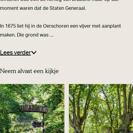
d
s
moment waren dat de Staten Generaal.
'
-
s
H
In 1675 liet hij in de Oerschoren een vijver met aanplant
-
e
maken. Die grond was …
H
e
e
r
Lees verder
e
e
r
n
Neem alvast een kijkje
e
v
n
i
v
j
i
v
j
e
v
r
e
s