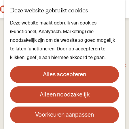
Onze dorpen
K
Z
Deze website gebruikt cookies
Onze winkels
a
o
M
G
Kunst & Cultuur
Deze website maakt gebruik van cookies
a
e
e
a
Ons Kloosterpad
(Functioneel, Analytisch, Marketing) die
r
k
n
n
noodzakelijk zijn om de website zo goed mogelijk
t
e
u
a
Plan je bezoek
te laten functioneren. Door op accepteren te
n
a
Overnachten
klikken, geef je aan hiermee akkoord te gaan.
r
Toeristisch Informatiepunt
d
Groepsactiviteiten
Alles accepteren
e
Voor kinderen
h
Hoe kom je er & Parkeren
Alleen noodzakelijk
Landgoed 's-Heerenvijvers
o
m
Over ons
Contact
e
Voorkeuren aanpassen
Onze evenementen
p
Landgoed 's Heerenvijvers
Stichting Visit Oirschot