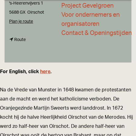
a
's-Heerenvijvers 1
Project Gevelgroen
g
5688 GX
Oirschot
Voor ondernemers en
e
n
Plan je route
organisatoren
a
Contact & Openingstijden
n
a
Route
a
r
a
L
r
a
For English, click
here
.
L
n
a
d
Na de Vrede van Munster in 1648 kwamen de protestanten
n
g
aan de macht en werd het katholicisme verboden. De
d
o
Oranjegezinde Martijn Sweerts werd landdrost. In 1672
g
e
kocht hij de halve Heerlijkheid Oirschot van de Merodes. Hij
o
d
werd zo half-heer van Oirschot. De andere half-heer van
e
'
Oirschot was ooit de hertog van Brabant, maar op dat