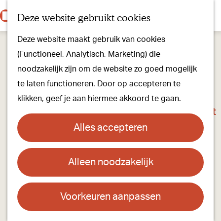
Onze dorpen
K
Z
Deze website gebruikt cookies
Onze winkels
a
o
M
G
Kunst & Cultuur
Deze website maakt gebruik van cookies
a
e
e
a
Ons Kloosterpad
(Functioneel, Analytisch, Marketing) die
r
k
n
n
noodzakelijk zijn om de website zo goed mogelijk
t
e
u
a
Plan je bezoek
te laten functioneren. Door op accepteren te
n
a
Overnachten
klikken, geef je aan hiermee akkoord te gaan.
r
Toeristisch Informatiepunt
d
Groepsactiviteiten
Alles accepteren
e
Voor kinderen
h
Hoe kom je er & Parkeren
Alleen noodzakelijk
De Vlaamse Reus - dierenspeciaalzaak
o
m
Over ons
Contact
e
Voorkeuren aanpassen
Onze evenementen
p
Vrijthof 6
Stichting Visit Oirschot