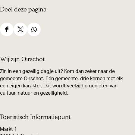
a
c
a
Deel deze pagina
l
i
a
z
a
l
a
a
z
D
D
D
a
l
a
e
e
e
k
z
a
e
e
e
Wij zijn Oirschot
a
k
l
l
l
a
d
d
d
Zin in een gezellig dagje uit? Kom dan zeker naar de
k
gemeente Oirschot. Eén gemeente, drie kernen met elk
e
e
e
een eigen karakter. Dat wordt veelzijdig genieten van
z
z
z
cultuur, natuur en gezelligheid.
e
e
e
p
p
p
a
a
a
Toeristisch Informatiepunt
g
g
g
Markt 1
i
i
i