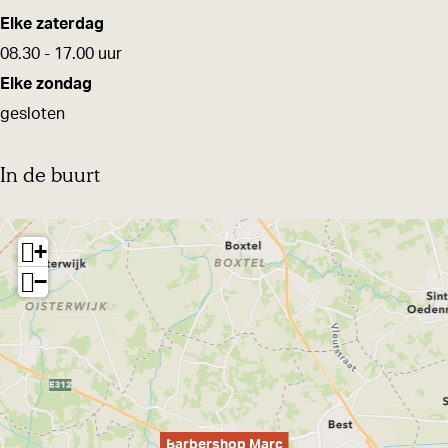
c
Elke zaterdag
08.30 - 17.00 uur
Elke zondag
gesloten
In de buurt
+
−
Barbershop Marc