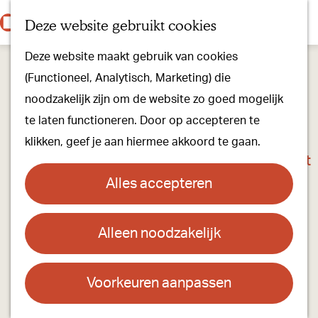
Onze dorpen
K
Z
Deze website gebruikt cookies
Onze winkels
a
o
M
G
Kunst & Cultuur
Deze website maakt gebruik van cookies
a
e
e
a
Ons Kloosterpad
(Functioneel, Analytisch, Marketing) die
r
k
n
n
noodzakelijk zijn om de website zo goed mogelijk
t
e
u
a
Plan je bezoek
te laten functioneren. Door op accepteren te
n
a
Overnachten
klikken, geef je aan hiermee akkoord te gaan.
r
Toeristisch Informatiepunt
d
Groepsactiviteiten
Alles accepteren
e
Voor kinderen
h
Hoe kom je er & Parkeren
Alleen noodzakelijk
Barbershop Marc
o
m
Over ons
Contact
e
Voorkeuren aanpassen
Onze evenementen
p
Barbershop Marc
Stichting Visit Oirschot