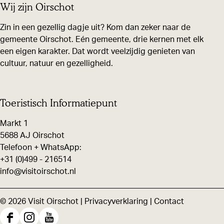
Wij zijn Oirschot
l
l
l
d
d
d
Zin in een gezellig dagje uit? Kom dan zeker naar de
gemeente Oirschot. Eén gemeente, drie kernen met elk
e
e
e
een eigen karakter. Dat wordt veelzijdig genieten van
z
z
z
cultuur, natuur en gezelligheid.
e
e
e
p
p
p
a
a
a
Toeristisch Informatiepunt
g
g
g
Markt 1
i
i
i
5688 AJ Oirschot
n
n
n
Telefoon + WhatsApp:
+31 (0)499 - 216514
a
a
a
info@visitoirschot.nl
o
o
o
p
p
p
© 2026 Visit Oirschot |
Privacyverklaring
|
Contact
F
X
W
a
h
F
I
Y