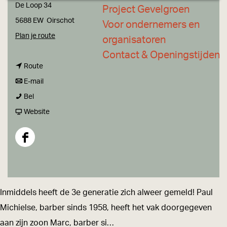
a
De Loop 34
Project Gevelgroen
g
5688 EW
Oirschot
Voor ondernemers en
e
n
Plan je route
organisatoren
a
Contact & Openingstijden
n
a
Route
a
n
r
E-mail
B
a
a
B
Bel
a
r
a
v
a
Website
r
B
r
a
r
b
a
B
n
b
F
e
r
a
B
e
a
r
b
r
a
r
c
s
e
b
r
s
e
Inmiddels heeft de 3e generatie zich alweer gemeld! Paul
h
r
e
b
h
b
Michielse, barber sinds 1958, heeft het vak doorgegeven
o
s
r
e
o
o
aan zijn zoon Marc, barber si…