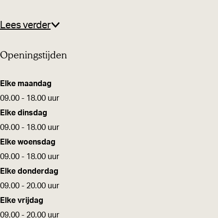
p
h
s
r
p
o
M
o
h
s
M
k
Lees verder
a
p
o
h
a
B
r
M
p
o
r
Openingstijden
a
c
a
M
p
c
r
r
a
M
b
Elke maandag
c
r
a
e
09.00 - 18.00 uur
c
r
r
Elke dinsdag
c
s
09.00 - 18.00 uur
h
Elke woensdag
o
09.00 - 18.00 uur
p
Elke donderdag
M
09.00 - 20.00 uur
a
Elke vrijdag
r
09.00 - 20.00 uur