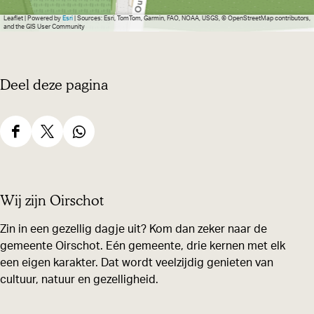
Leaflet
|
Powered by
Esri
| Sources: Esri, TomTom, Garmin, FAO, NOAA, USGS, © OpenStreetMap contributors,
and the GIS User Community
Deel deze pagina
D
D
D
e
e
e
e
e
e
Wij zijn Oirschot
l
l
l
d
d
d
Zin in een gezellig dagje uit? Kom dan zeker naar de
gemeente Oirschot. Eén gemeente, drie kernen met elk
e
e
e
een eigen karakter. Dat wordt veelzijdig genieten van
z
z
z
cultuur, natuur en gezelligheid.
e
e
e
p
p
p