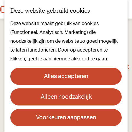
Onze dorpen
K
Z
Deze website gebruikt cookies
Onze winkels
a
o
M
G
Kunst & Cultuur
Deze website maakt gebruik van cookies
a
e
e
a
Ons Kloosterpad
(Functioneel, Analytisch, Marketing) die
r
k
n
n
noodzakelijk zijn om de website zo goed mogelijk
t
e
u
a
Plan je bezoek
te laten functioneren. Door op accepteren te
n
a
Overnachten
klikken, geef je aan hiermee akkoord te gaan.
r
Toeristisch Informatiepunt
d
Groepsactiviteiten
Alles accepteren
e
Voor kinderen
h
Hoe kom je er & Parkeren
Alleen noodzakelijk
Castione-pad | Hoeve 1827
o
m
Over ons
Contact
e
Voorkeuren aanpassen
Onze evenementen
p
Oude Grintweg 90
Stichting Visit Oirschot