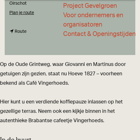
a
Oirschot
Project Gevelgroen
g
n
Plan je route
Voor ondernemers en
e
a
organisatoren
n
a
Route
Contact & Openingstijden
a
r
a
C
r
a
Op de Oude Grintweg, waar Giovanni en Martinus door
C
s
getuigen zijn gezien, staat nu Hoeve 1827 – voorheen
a
t
bekend als Café Vingerhoeds.
s
i
t
o
Hier kunt u een verdiende koffiepauze inlassen op het
i
n
gezellige terras. Neem ook een kijkje binnen in het
o
e
autenthieke Brabantse cafeetje Vingerhoeds.
n
-
e
p
In de buurt