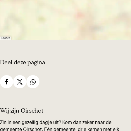
r
g
r
o
Leaflet
t
e
a
Deel deze pagina
f
b
e
D
D
D
e
e
e
e
l
e
e
e
Wij zijn Oirschot
d
l
l
l
i
d
d
d
Zin in een gezellig dagje uit? Kom dan zeker naar de
n
gemeente Oirschot. Eén gemeente, drie kernen met elk
e
e
e