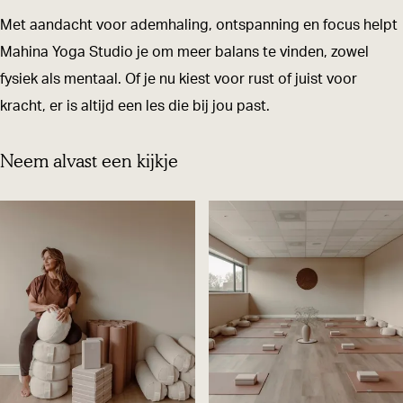
a
o
Y
a
a
Met aandacht voor ademhaling, ontspanning en focus helpt
S
g
o
Y
S
Mahina Yoga Studio je om meer balans te vinden, zowel
t
a
g
o
t
fysiek als mentaal. Of je nu kiest voor rust of juist voor
u
S
a
g
u
kracht, er is altijd een les die bij jou past.
d
t
S
a
d
i
u
t
S
i
Neem alvast een kijkje
o
d
u
t
o
O
i
d
u
O
i
o
i
d
i
r
O
o
i
r
s
i
O
o
s
c
r
i
O
c
h
s
r
i
h
o
c
s
r
o
t
h
c
s
t