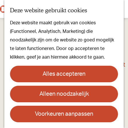
Onze dorpen
K
Z
Deze website gebruikt cookies
Onze winkels
a
o
M
G
Kunst & Cultuur
Deze website maakt gebruik van cookies
a
e
e
a
Ons Kloosterpad
(Functioneel, Analytisch, Marketing) die
r
k
n
n
noodzakelijk zijn om de website zo goed mogelijk
t
e
u
a
Plan je bezoek
te laten functioneren. Door op accepteren te
n
a
Overnachten
klikken, geef je aan hiermee akkoord te gaan.
r
Toeristisch Informatiepunt
d
Groepsactiviteiten
Alles accepteren
e
Voor kinderen
h
Hoe kom je er & Parkeren
Alleen noodzakelijk
Mahina Yoga Studio Oirschot
o
m
Over ons
Contact
e
Voorkeuren aanpassen
Onze evenementen
p
Mahina Yoga Studio
Stichting Visit Oirschot