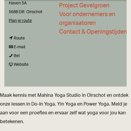
a
Haven 5A
Project Gevelgroen
g
5688 DR
Oirschot
Voor ondernemers en
e
n
Plan je route
organisatoren
a
Contact & Openingstijden
n
a
Route
a
n
r
E-mail
M
a
a
M
Bel
a
r
a
v
a
Website
h
M
r
a
h
i
a
M
n
i
n
h
a
M
n
Maak kennis met Mahina Yoga Studio in Oirschot en ontdek
a
i
h
a
a
onze lessen in Do-In Yoga, Yin Yoga en Power Yoga. Meld je
Y
n
i
h
Y
aan voor een proefles en ervaar zelf wat yoga voor jou kan
o
a
n
i
o
betekenen.
g
Y
a
n
g