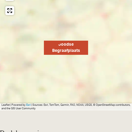
Joodse
Begraafplaats
Leaflet
|
Powered by
Esri
| Sources: Esri, TomTom, Garmin, FAO, NOAA, USGS, © OpenStreetMap contributors,
and the GIS User Community