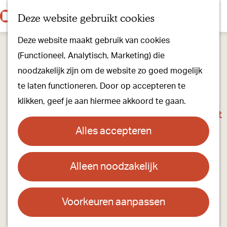
Onze dorpen
K
Z
Deze website gebruikt cookies
Onze winkels
a
o
M
G
Kunst & Cultuur
Deze website maakt gebruik van cookies
a
e
e
a
Ons Kloosterpad
(Functioneel, Analytisch, Marketing) die
r
k
n
n
noodzakelijk zijn om de website zo goed mogelijk
t
e
u
a
Plan je bezoek
te laten functioneren. Door op accepteren te
n
a
Overnachten
klikken, geef je aan hiermee akkoord te gaan.
r
Toeristisch Informatiepunt
d
Groepsactiviteiten
Alles accepteren
e
Voor kinderen
h
Hoe kom je er & Parkeren
Alleen noodzakelijk
Joodse Begraafplaats
o
m
Over ons
Contact
e
Voorkeuren aanpassen
Onze evenementen
p
Joodse Begraafplaats
Stichting Visit Oirschot