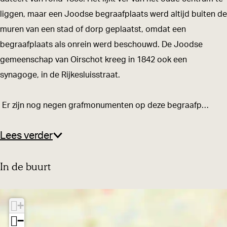
e
r
liggen, maar een Joodse begraafplaats werd altijd buiten de
g
a
muren van een stad of dorp geplaatst, omdat een
r
a
begraafplaats als onrein werd beschouwd. De Joodse
a
f
gemeenschap van Oirschot kreeg in 1842 ook een
a
p
synagoge, in de Rijkesluisstraat.
f
l
p
a
Er zijn nog negen grafmonumenten op deze begraafp…
l
a
a
t
Lees verder
a
s
t
In de buurt
s
+
−