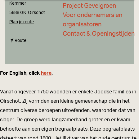
a
Kemmer
Project Gevelgroen
g
5688 GK
Oirschot
Voor ondernemers en
e
n
Plan je route
organisatoren
a
Contact & Openingstijden
n
a
Route
a
r
a
J
r
o
For English, click
here
.
J
o
o
d
Vanaf ongeveer 1750 woonden er enkele Joodse families in
o
s
Oirschot. Zij vormden een kleine gemeenschap die in het
d
e
centrum diverse beroepen uitoefenden, waaronder dat van
s
B
slager. De groep werd langzamerhand groter en er kwam
e
e
behoefte aan een eigen begraafplaats. Deze begraafplaats
B
g
dateert van rond 1800. Het lijkt ver van het oude centrum te