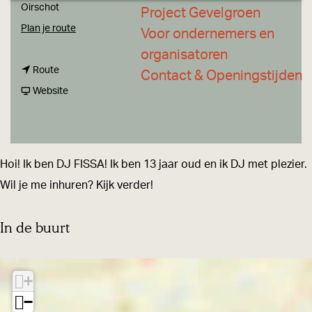
a
Oirschot
Project Gevelgroen
g
n
Plan je route
Voor ondernemers en
e
a
organisatoren
n
a
Route
Contact & Openingstijden
a
v
r
Website
a
a
D
r
n
J
D
D
F
Hoi! Ik ben DJ FISSA! Ik ben 13 jaar oud en ik DJ met plezier.
J
J
I
Wil je me inhuren? Kijk verder!
F
F
S
I
I
S
In de buurt
S
S
A
S
S
+
A
A
−