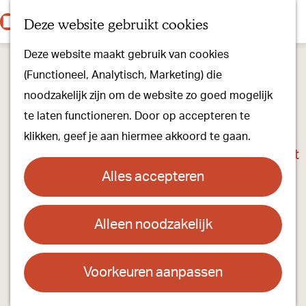
Onze dorpen
K
Z
Deze website gebruikt cookies
Onze winkels
a
o
M
G
Kunst & Cultuur
Deze website maakt gebruik van cookies
a
e
e
a
Ons Kloosterpad
(Functioneel, Analytisch, Marketing) die
r
k
n
n
noodzakelijk zijn om de website zo goed mogelijk
t
e
u
a
Plan je bezoek
te laten functioneren. Door op accepteren te
n
a
Overnachten
klikken, geef je aan hiermee akkoord te gaan.
r
Toeristisch Informatiepunt
d
Groepsactiviteiten
Alles accepteren
e
Voor kinderen
h
Hoe kom je er & Parkeren
Alleen noodzakelijk
DJ FISSA
o
m
Over ons
Contact
e
Voorkeuren aanpassen
Onze evenementen
p
Alle gegevens van DJ Fissa op zijn website
Stichting Visit Oirschot