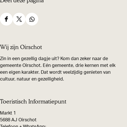
Deel deze pagina
D
D
D
e
e
e
e
e
e
Wij zijn Oirschot
l
l
l
d
d
d
Zin in een gezellig dagje uit? Kom dan zeker naar de
gemeente Oirschot. Eén gemeente, drie kernen met elk
e
e
e
een eigen karakter. Dat wordt veelzijdig genieten van
z
z
z
cultuur, natuur en gezelligheid.
e
e
e
p
p
p
a
a
a
Toeristisch Informatiepunt
g
g
g
Markt 1
i
i
i
5688 AJ Oirschot
n
n
n
Telefoon + WhatsApp: