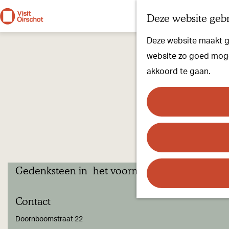
Deze website gebr
G
Deze website maakt ge
a
website zo goed mogel
n
akkoord te gaan.
a
a
r
d
e
h
Gedenksteen in het voormalig gemeentehuis
o
m
Contact
e
p
Doornboomstraat 22