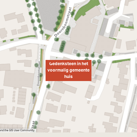
Gedenksteen in het
voormalig gemeente
huis
 and the GIS User Community