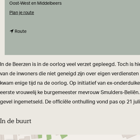
a
Oost-West en Middelbeers
g
n
Plan je route
e
a
n
a
Route
a
r
a
G
r
e
In de Beerzen is in de oorlog veel verzet gepleegd. Toch is
G
d
van de inwoners die niet geneigd zĳn over eigen verdienste
e
e
kwam enige tĳd na de oorlog. Op initiatief van ex-onderdui
d
n
eerste vrouwelĳ ke burgemeester mevrouw Smulders-Beliën. 
e
k
gevel ingemetseld. De officiële onthulling vond pas op 21 jul
n
s
k
t
In de buurt
s
e
t
e