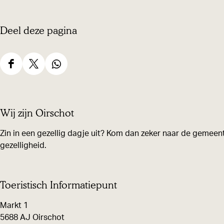
l
g
i
Deel deze pagina
g
g
e
g
m
D
D
D
e
e
e
e
e
m
e
e
e
e
Wij zijn Oirschot
e
n
l
l
l
e
t
d
d
d
Zin in een gezellig dagje uit? Kom dan zeker naar de gemeent
n
e
gezelligheid.
e
e
e
t
h
z
z
z
e
u
e
e
e
Toeristisch Informatiepunt
h
i
p
p
p
u
s
Markt 1
a
a
a
5688 AJ Oirschot
i
g
g
g