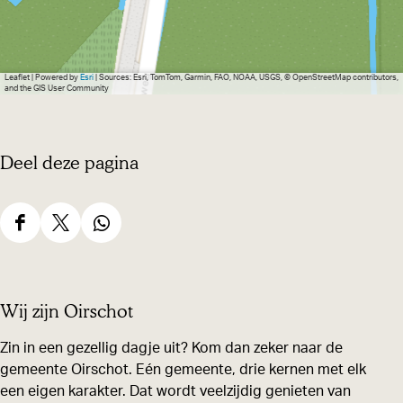
Leaflet
|
Powered by
Esri
| Sources: Esri, TomTom, Garmin, FAO, NOAA, USGS, © OpenStreetMap contributors,
and the GIS User Community
Deel deze pagina
D
D
D
e
e
e
e
e
e
Wij zijn Oirschot
l
l
l
d
d
d
Zin in een gezellig dagje uit? Kom dan zeker naar de
gemeente Oirschot. Eén gemeente, drie kernen met elk
e
e
e
een eigen karakter. Dat wordt veelzijdig genieten van
z
z
z