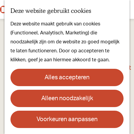
Onze dorpen
K
Z
Deze website gebruikt cookies
Onze winkels
a
o
M
G
Kunst & Cultuur
Deze website maakt gebruik van cookies
a
e
e
a
Ons Kloosterpad
(Functioneel, Analytisch, Marketing) die
r
k
n
n
noodzakelijk zijn om de website zo goed mogelijk
t
e
u
a
Plan je bezoek
te laten functioneren. Door op accepteren te
n
a
Overnachten
klikken, geef je aan hiermee akkoord te gaan.
r
Toeristisch Informatiepunt
d
Groepsactiviteiten
Alles accepteren
e
Voor kinderen
h
Hoe kom je er & Parkeren
Alleen noodzakelijk
Hoeve 1827
o
m
Over ons
Contact
e
Voorkeuren aanpassen
Onze evenementen
p
Oude Grintweg 90
Stichting Visit Oirschot