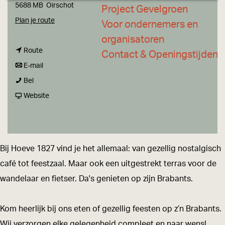
a
5688 MB
Oirschot
Project Gevelgroen
g
n
Plan je route
Voor ondernemers en
e
a
organisatoren
n
a
Route
Contact & Openingstijden
a
n
r
E-mail
H
a
a
H
Bel
o
r
a
v
o
Website
e
H
r
a
e
v
o
H
n
v
e
e
o
H
e
Bij Hoeve 1827 vind je het allemaal: van gezellig nostalgisch
1
v
e
o
1
café tot feestzaal. Maar ook een uitgestrekt terras voor de
8
e
v
e
8
wandelaar en fietser. Da's genieten op zijn Brabants.
2
1
e
v
2
7
8
1
e
7
Kom heerlijk bij ons eten of gezellig feesten op z’n Brabants.
2
8
1
Wij verzorgen elke gelegenheid compleet en naar wens!