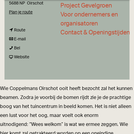
a
5688 NP
Oirschot
Project Gevelgroen
g
n
Plan je route
Voor ondernemers en
e
a
organisatoren
n
a
Route
Contact & Openingstijden
a
n
r
E-mail
C
a
a
C
Bel
o
r
a
v
o
Website
p
C
r
a
p
p
o
C
n
p
e
p
o
C
e
Wie Coppelmans Oirschot ooit heeft bezocht zal het kunnen
l
p
p
o
l
beamen. Zodra je voorbij de bomen rijdt zie je de prachtige
m
e
p
p
m
boog van het tuincentrum in beeld komen. Het is niet alleen
a
l
e
p
a
een lust voor het oog, maar voelt ook enorm
n
m
l
e
n
uitnodigend: “Wees welkom” is wat we ermee zeggen. Wie
s
a
m
l
s
hier komt zal getrakteerd worden op een oneindige