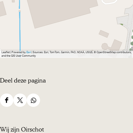
Leaflet
|
Powered by
Esri
| Sources: Esri, TomTom, Garmin, FAO, NOAA, USGS, © OpenStreetMap contributors,
and the GIS User Community
Deel deze pagina
D
D
D
e
e
e
e
e
e
Wij zijn Oirschot
l
l
l