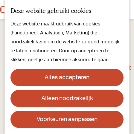
Onze dorpen
K
Z
Deze website gebruikt cookies
Onze winkels
a
o
M
G
Kunst & Cultuur
Deze website maakt gebruik van cookies
a
e
e
a
Ons Kloosterpad
(Functioneel, Analytisch, Marketing) die
r
k
n
n
noodzakelijk zijn om de website zo goed mogelijk
t
e
u
a
Plan je bezoek
te laten functioneren. Door op accepteren te
n
a
Overnachten
klikken, geef je aan hiermee akkoord te gaan.
r
Toeristisch Informatiepunt
d
Groepsactiviteiten
Alles accepteren
e
Voor kinderen
h
Hoe kom je er & Parkeren
Alleen noodzakelijk
Coppelmans
o
m
Over ons
Contact
e
Voorkeuren aanpassen
Onze evenementen
p
Bestseweg 53
Stichting Visit Oirschot