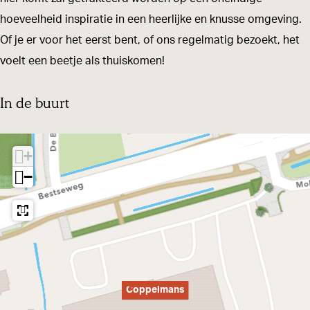
n
a
m
hoeveelheid inspiratie in een heerlijke en knusse omgeving.
s
n
a
Of je er voor het eerst bent, of ons regelmatig bezoekt, het
s
n
voelt een beetje als thuiskomen!
s
In de buurt
+
−
Coppelmans