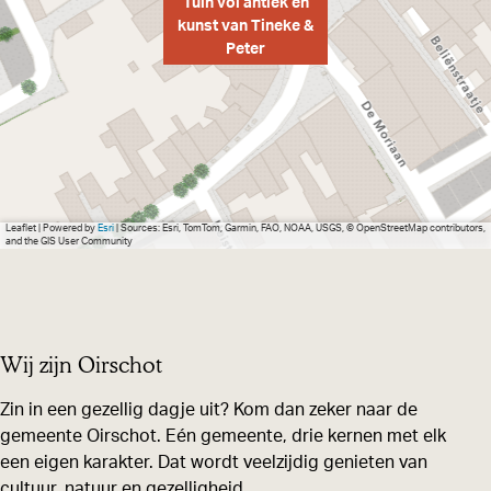
Tuin vol antiek en
r
t
kunst van Tineke &
Peter
v
e
r
g
r
o
Leaflet
|
Powered by
Esri
| Sources: Esri, TomTom, Garmin, FAO, NOAA, USGS, © OpenStreetMap contributors,
and the GIS User Community
t
e
a
f
Wij zijn Oirschot
b
Zin in een gezellig dagje uit? Kom dan zeker naar de
e
gemeente Oirschot. Eén gemeente, drie kernen met elk
e
een eigen karakter. Dat wordt veelzijdig genieten van
l
cultuur, natuur en gezelligheid.