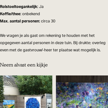
v
l
Rolstoeltoegankelijk:
Ja
o
a
Koffie/thee:
onbekend
l
n
Max. aantal personen:
circa 30
a
t
n
i
We vragen je als gast om rekening te houden met het
t
e
opgegeven aantal personen in deze tuin. Bij drukte; overleg
i
k
even met de gastvrouw/-heer ter plaatse wat mogelijk is.
e
e
k
n
Neem alvast een kijkje
e
k
n
u
k
n
u
s
n
t
s
v