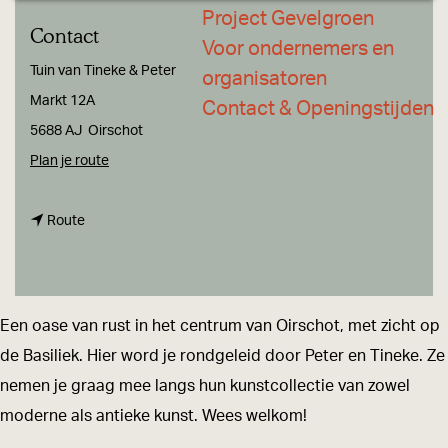
a
Project Gevelgroen
Contact
g
Voor ondernemers en
e
Tuin van Tineke & Peter
organisatoren
Markt 12A
Contact & Openingstijden
5688 AJ
Oirschot
n
Plan je route
a
n
a
Route
a
r
a
T
r
u
Een oase van rust in het centrum van Oirschot, met zicht op
T
i
de Basiliek. Hier word je rondgeleid door Peter en Tineke. Ze
u
n
nemen je graag mee langs hun kunstcollectie van zowel
i
v
moderne als antieke kunst. Wees welkom!
n
o