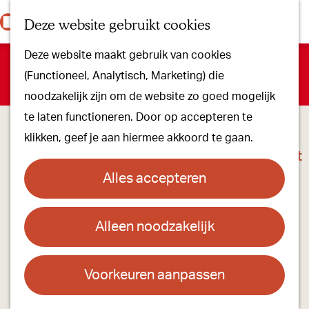
Onze dorpen
K
Z
Deze website gebruikt cookies
Onze winkels
a
o
M
G
Kunst & Cultuur
Deze website maakt gebruik van cookies
a
e
e
a
Sorry, deze locatie is niet meer beschikbaar. Bekijk het
actuele
Ons Kloosterpad
(Functioneel, Analytisch, Marketing) die
r
k
n
n
aanbod
voor de beschikbare opties.
noodzakelijk zijn om de website zo goed mogelijk
t
e
u
a
Plan je bezoek
te laten functioneren. Door op accepteren te
n
a
Overnachten
klikken, geef je aan hiermee akkoord te gaan.
r
Toeristisch Informatiepunt
d
Groepsactiviteiten
Alles accepteren
e
Voor kinderen
h
Hoe kom je er & Parkeren
Alleen noodzakelijk
o
m
Over ons
e
Voorkeuren aanpassen
Onze evenementen
Tuin vol antiek en kunst van Tineke & Peter
p
Stichting Visit Oirschot