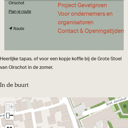
a
Oirschot
Project Gevelgroen
g
n
Plan je route
Voor ondernemers en
e
a
organisatoren
n
a
Route
Contact & Openingstijden
a
r
a
K
r
i
Heerlijke tapas, of voor een kopje koffie bij de Grote Stoel
K
m
van Oirschot in de zomer.
i
'
m
s
In de buurt
'
C
s
o
+
C
r
−
o
n
r
e