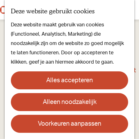
Onze dorpen
K
Z
Deze website gebruikt cookies
Onze winkels
a
o
M
G
Kunst & Cultuur
Deze website maakt gebruik van cookies
a
e
e
a
Ons Kloosterpad
(Functioneel, Analytisch, Marketing) die
r
k
n
n
noodzakelijk zijn om de website zo goed mogelijk
t
e
u
a
Plan je bezoek
te laten functioneren. Door op accepteren te
n
a
Overnachten
klikken, geef je aan hiermee akkoord te gaan.
r
Toeristisch Informatiepunt
d
Groepsactiviteiten
Alles accepteren
e
Voor kinderen
h
Hoe kom je er & Parkeren
Alleen noodzakelijk
Kim's Corner
o
m
Over ons
Contact
e
Voorkeuren aanpassen
Onze evenementen
p
Rijkesluisstraat
Stichting Visit Oirschot