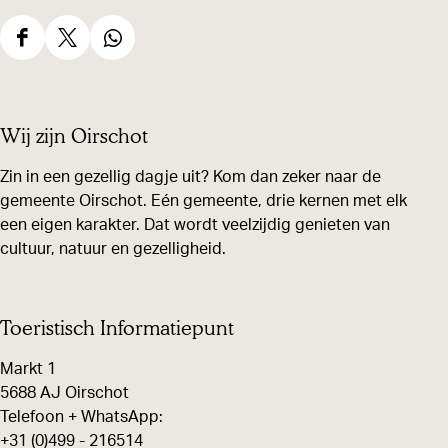
D
D
D
e
e
e
e
e
e
Wij zijn Oirschot
l
l
l
d
d
d
Zin in een gezellig dagje uit? Kom dan zeker naar de
gemeente Oirschot. Eén gemeente, drie kernen met elk
e
e
e
een eigen karakter. Dat wordt veelzijdig genieten van
z
z
z
cultuur, natuur en gezelligheid.
e
e
e
p
p
p
a
a
a
Toeristisch Informatiepunt
g
g
g
Markt 1
i
i
i
5688 AJ Oirschot
n
n
n
Telefoon + WhatsApp:
+31 (0)499 - 216514
a
a
a