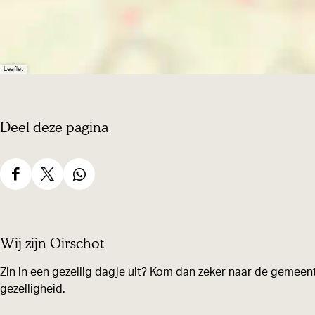
o
d
a
o
d
o
Leaflet
Deel deze pagina
D
D
D
e
e
e
e
e
e
Wij zijn Oirschot
l
l
l
d
d
d
Zin in een gezellig dagje uit? Kom dan zeker naar de gemeent
gezelligheid.
e
e
e
z
z
z