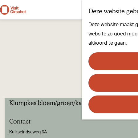
Deze website gebr
G
Deze website maakt ge
a
website zo goed mogel
n
akkoord te gaan.
a
a
r
d
e
h
Klumpkes bloem/groen/kado
o
m
Contact
e
p
Kuikseindseweg 6A