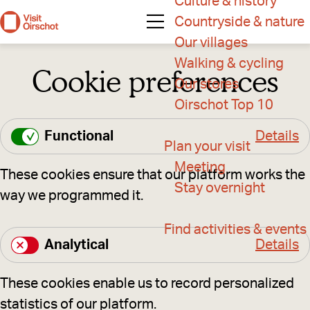
Culture & history
Countryside & nature
M
G
Our villages
e
o
Walking & cycling
Cookie preferences
n
t
Our stores
u
o
Oirschot Top 10
t
Functional
Details
h
Plan your visit
F
e
Meeting
These cookies ensure that our platform works the
u
h
Stay overnight
way we programmed it.
n
o
c
m
Find activities & events
t
Analytical
Details
e
i
A
p
o
These cookies enable us to record personalized
n
a
n
statistics of our platform.
a