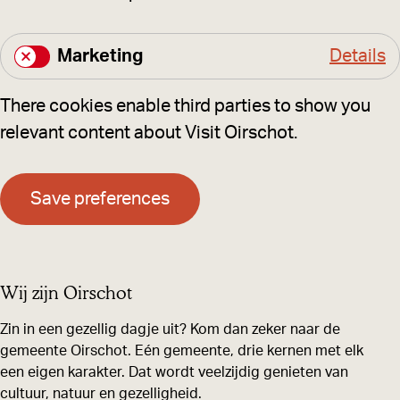
g
a
l
e
l
y
Marketing
Details
t
M
i
There cookies enable third parties to show you
a
c
relevant content about Visit Oirschot.
r
a
k
l
e
Save preferences
t
i
n
Wij zijn Oirschot
g
Zin in een gezellig dagje uit? Kom dan zeker naar de
gemeente Oirschot. Eén gemeente, drie kernen met elk
een eigen karakter. Dat wordt veelzijdig genieten van
cultuur, natuur en gezelligheid.