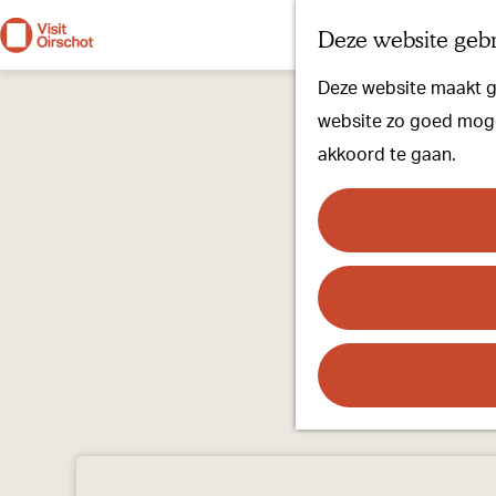
Deze website gebr
G
Deze website maakt ge
a
website zo goed mogel
n
akkoord te gaan.
a
a
r
d
e
h
o
m
e
p