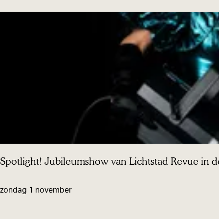
e
a
t
e
r
v
o
o
r
s
t
Spotlight! Jubileumshow van Lichtstad Revue in 
e
l
S
zondag 1 november
l
p
i