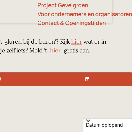
Project Gevelgroen
n
Voor ondernemers en organisatoren
Contact & Openingstijden
 'gluren bij de buren'? Kijk
hier
wat er in
je zelf iets? Meld 't
hier
gratis aan.
d
K
i
e
s
d
a