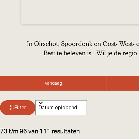
a
g
e
In Oirschot, Spoordonk en Oost- West- en
Best te beleven is. Wil je de reg
W
W
S
Vandaag
a
a
o
n
r
t
n
t
Filter
z
e
e
o
e
e
S
73 t/m 96 van 111 resultaten
e
r
r
o